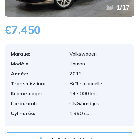
1
/
17
€7.450
Marque:
Volkswagen
Modèle:
Touran
Année:
2013
Transmission:
Boîte manuelle
Kilométrage:
143.000 km
Carburant:
CNG/aardgas
Cylindrée:
1.390 cc