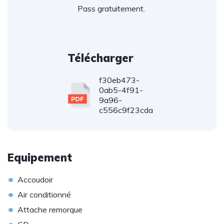
Pass gratuitement.
Télécharger
f30eb473-
0ab5-4f91-
9a96-
c556c9f23cda
Equipement
•
Accoudoir
•
Air conditionné
•
Attache remorque
•