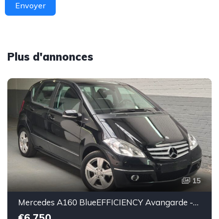
Envoyer
Plus d'annonces
15
Mercedes A160 BlueEFFICIENCY Avangarde -essence euro 5-2010-106.000km-Top état -Garantie
€6.750