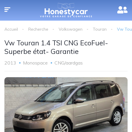
Accueil
Recherche
Volkswagen
Touran
Vw Tour
Vw Touran 1.4 TSI CNG EcoFuel-
Superbe état- Garantie
2013
Monospace
CNG/aardgas