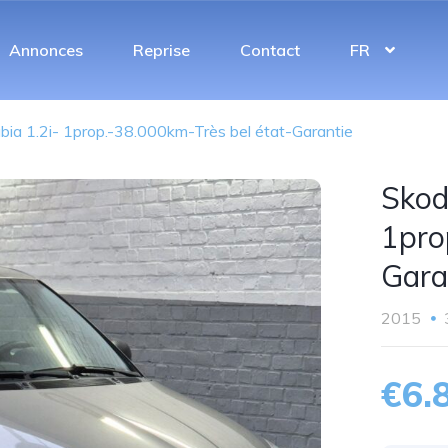
Annonces
Reprise
Contact
FR
bia 1.2i- 1prop.-38.000km-Très bel état-Garantie
Skod
1pro
Gara
2015
€6.