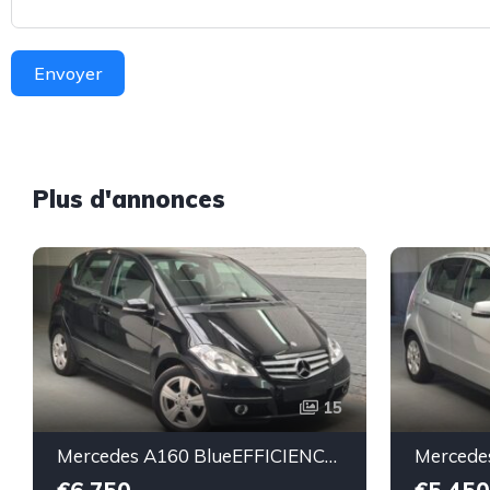
Envoyer
Plus d'annonces
15
Mercedes A160 BlueEFFICIENCY Avangarde -essence euro 5-2010-106.000km-Top état -Garantie