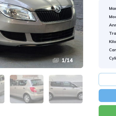
Mar
Mod
An
Tra
Kil
Car
Cyl
1
/
14