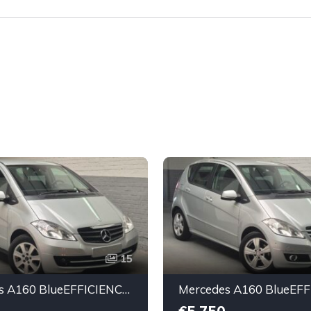
15
Mercedes A160 BlueEFFICIENCY Classic-essence -2009-110.000km-Top état