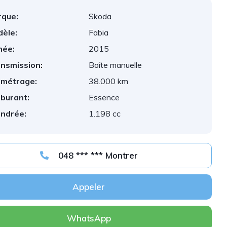
que:
Skoda
èle:
Fabia
née:
2015
nsmission:
Boîte manuelle
ométrage:
38.000 km
burant:
Essence
indrée:
1.198 cc
048 *** *** Montrer
Appeler
WhatsApp