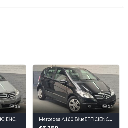
15
14
Mercedes A160 BlueEFFICIENCY Avantgarde-essence -2010-104.000km-Top état -Garantie
Mercedes A160 BlueEFFICIENCY Avantgarde-essence -08/2011-102.000km-Top état -Garantie