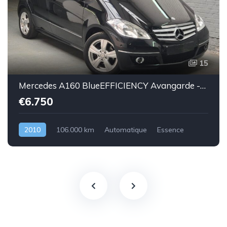
15
Mercedes A160 BlueEFFICIENCY Avangarde -essence euro 5-2010-106.000km-Top état -Garantie
€6.750
2010
106.000 km
Automatique
Essence