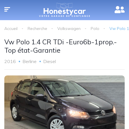
Accueil
Recherche
Volkswagen
Polo
Vw Polo 1
Vw Polo 1.4 CR TDi -Euro6b-1prop.-
Top état-Garantie
2016
Berline
Diesel