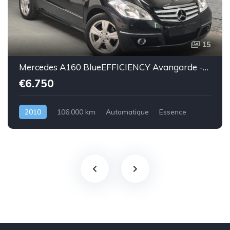
15
Mercedes A160 BlueEFFICIENCY Avangarde -essence euro 5-2010-106.000km-Top état -Garantie
€6.750
2010
106.000 km
Automatique
Essence