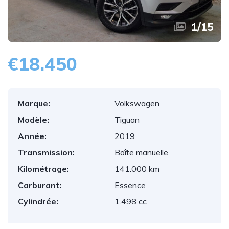
1
/
15
€18.450
Marque:
Volkswagen
Modèle:
Tiguan
Année:
2019
Transmission:
Boîte manuelle
Kilométrage:
141.000 km
Carburant:
Essence
Cylindrée:
1.498 cc