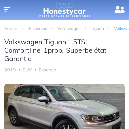
Accueil
Recherche
Volkswagen
Tiguan
Volkswa
Volkswagen Tiguan 1.5TSI
Comfortline-1prop.-Superbe état-
Garantie
2019
SUV
Essence