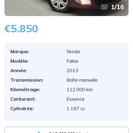
1
/
16
€5.850
Marque:
Skoda
Modèle:
Fabia
Année:
2013
Transmission:
Boîte manuelle
Kilométrage:
112.000 km
Carburant:
Essence
Cylindrée:
1.197 cc