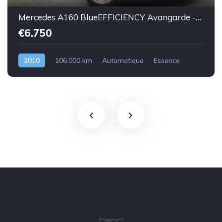
Mercedes A160 BlueEFFICIENCY Avangarde -essence euro 5-2010-106.000km-Top état -Garantie
€6.750
2010
106.000 km
Automatique
Essence