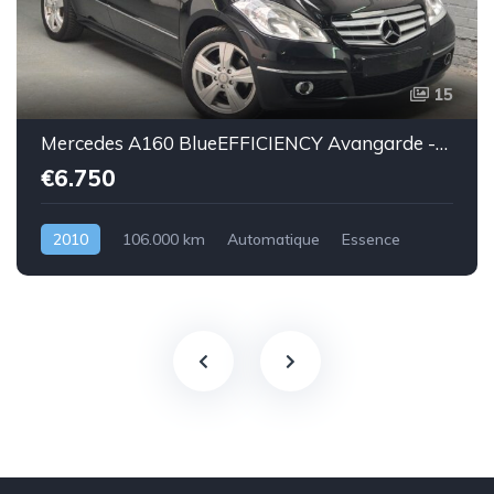
15
Mercedes A160 BlueEFFICIENCY Avangarde -essence euro 5-2010-106.000km-Top état -Garantie
€6.750
2010
106.000 km
Automatique
Essence