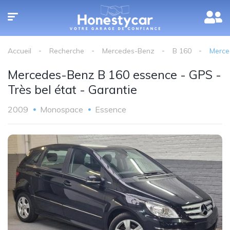
Accueil
Recherche
Mercedes-Benz
B 160
Merce
Mercedes-Benz B 160 essence - GPS -
Très bel état - Garantie
2009
Monospace
Essence