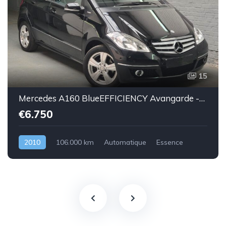
15
Mercedes A160 BlueEFFICIENCY Avangarde -essence euro 5-2010-106.000km-Top état -Garantie
€6.750
2010
106.000 km
Automatique
Essence