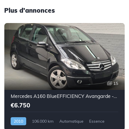
Plus d'annonces
15
Mercedes A160 BlueEFFICIENCY Avangarde -essence euro 5-2010-106.000km-Top état -Garantie
€6.750
2010
106.000 km
Automatique
Essence