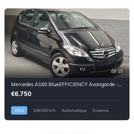
15
Mercedes A160 BlueEFFICIENCY Avangarde -essence euro 5-2010-106.000km-Top état -Garantie
€6.750
2010
106.000 km
Automatique
Essence