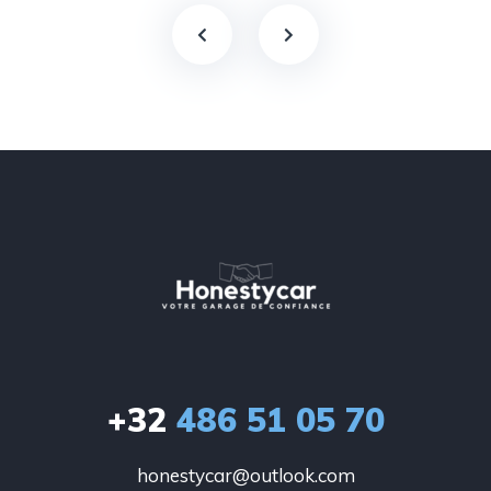
+32
486 51 05 70
honestycar@outlook.com