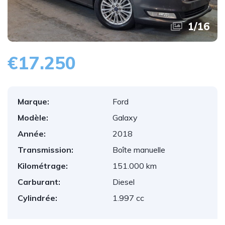
1
/
16
€17.250
Marque:
Ford
Modèle:
Galaxy
Année:
2018
Transmission:
Boîte manuelle
Kilométrage:
151.000 km
Carburant:
Diesel
Cylindrée:
1.997 cc