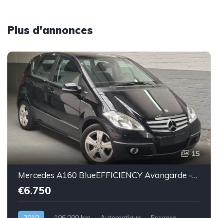
Plus d'annonces
15
Mercedes A160 BlueEFFICIENCY Avangarde -essence euro 5-2010-106.000km-Top état -Garantie
€6.750
2010
106.000 km
Automatique
Essence