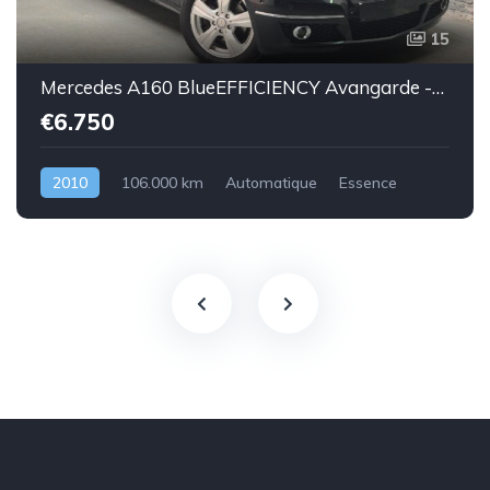
15
Mercedes A160 BlueEFFICIENCY Avangarde -essence euro 5-2010-106.000km-Top état -Garantie
€6.750
2010
106.000 km
Automatique
Essence