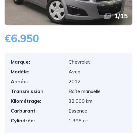
1
/
15
€6.950
Marque:
Chevrolet
Modèle:
Aveo
Année:
2012
Transmission:
Boîte manuelle
Kilométrage:
32.000 km
Carburant:
Essence
Cylindrée:
1.398 cc