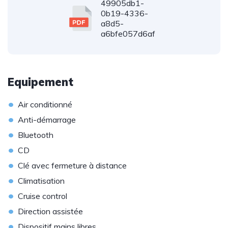
49905db1-
0b19-4336-
a8d5-
a6bfe057d6af
Equipement
•
Air conditionné
•
Anti-démarrage
•
Bluetooth
•
CD
•
Clé avec fermeture à distance
•
Climatisation
•
Cruise control
•
Direction assistée
•
Dispositif mains libres