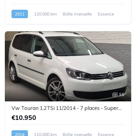
2011
120.000 km
Boîte manuelle
Essence
16
Vw Touran 1.2TSi 11/2014 - 7 places - Superbe état - Garantie
€10.950
2014
110.000 km
Boîte manuelle
Essence