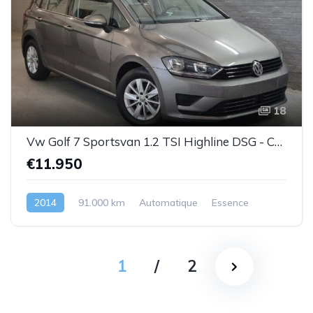
18
Vw Golf 7 Sportsvan 1.2 TSI Highline DSG - Cuir-1prop.- Garantie
€11.950
2014
91.000 km
Automatique
Essence
1
/
2