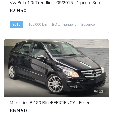
Vw Polo 1.0i Trendline- 09/2015 - 1 prop.-Super état-Garantie
€7.950
2015
105.000 km
Boîte manuelle
Essence
13
Mercedes B 180 BlueEFFICIENCY - Essence - 04/2011 - Très bel état - Garantie
€6.950