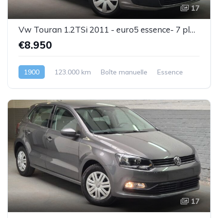
17
Vw Touran 1.2TSi 2011 - euro5 essence- 7 places - 1 prop .- Superbe état - Garantie
€8.950
1900
123.000 km
Boîte manuelle
Essence
17