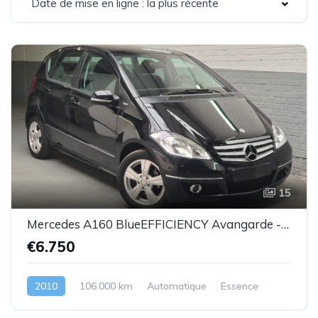
Date de mise en ligne : la plus récente
15
Mercedes A160 BlueEFFICIENCY Avangarde -essence euro 5-2010-106.000km-Top état -Garantie
€6.750
2010
106.000 km
Automatique
Essence