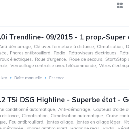
.0i Trendline- 09/2015 - 1 prop.-Super
Anti-démarrage
,
Clé avec fermeture à distance
,
Climatisation
,
D
isée
,
Phares antibrouillard
,
Radio
,
Rétroviseurs électriques
,
Rétr
raux électriques
,
Roue d'urgence
,
Roue de secours
,
Start/Stop
rale
,
Verrouillage centralisé avec télécommande
,
Vitres électriq
0 km
Boîte manuelle
Essence
.2 TSi DSG Highline - Superbe état - G
Air conditionné automatique
,
Anti-démarrage
,
Capteurs d'aide a
 distance
,
Climatisation
,
Climatisation automatique
,
Cruise cont
que
,
Feu antibrouillard
,
Jantes alliage
,
Jantes en alliage léger
,
Ki
e métallisée
,
Phares antibrouillard
,
Radar de recul
,
Radio
,
Régul