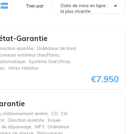
Date de mise en ligne :
Trier par:
la plus récente
 état-Garantie
irection assistée
,
Ordinateur de bord
oviseurs extérieur chauffants
,
 automatique
,
Système Start/Stop
,
ues
,
Vitres teintées
€7.950
arantie
u stationnement arrière
,
CD
,
Clé
rol
,
Direction assistée
,
Essuie-
t de dépannage
,
MP3
,
Ordinateur
ateur de vitesse
,
Rétroviseurs