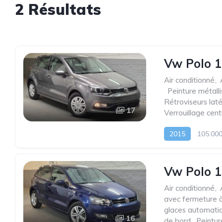
2 Résultats
Vw Polo 1
Air conditionné
,
,
Peinture métall
Rétroviseurs laté
17
Verrouillage cent
2015
105.00
Vw Polo 1
Air conditionné
,
avec fermeture à
glaces automati
16
de bord
,
Peintur