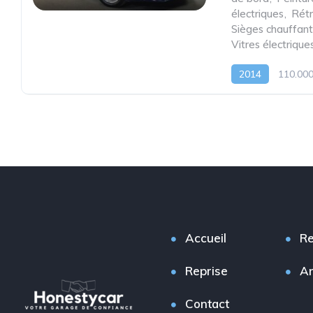
électriques
,
Rétr
Sièges chauffant
Vitres électrique
2014
110.00
Accueil
Re
Reprise
A
Contact