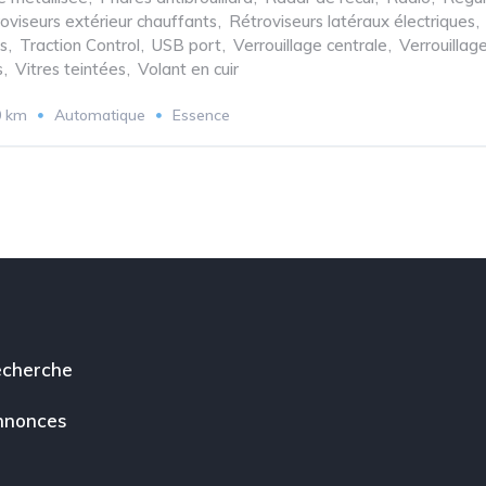
oviseurs extérieur chauffants
,
Rétroviseurs latéraux électriques
,
s
,
Traction Control
,
USB port
,
Verrouillage centrale
,
Verrouillag
s
,
Vitres teintées
,
Volant en cuir
0 km
Automatique
Essence
cherche
nnonces