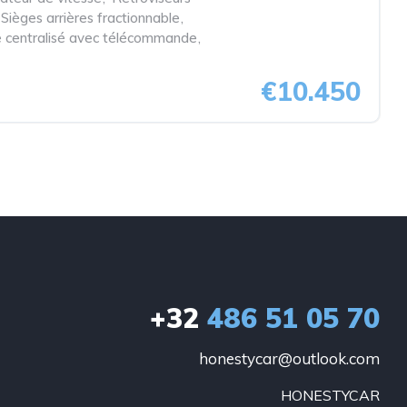
Sièges arrières fractionnable
,
e centralisé avec télécommande
,
€10.450
+32
486 51 05 70
honestycar@outlook.com
HONESTYCAR
