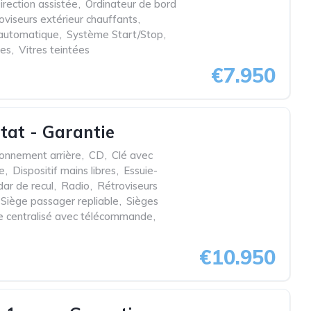
irection assistée
,
Ordinateur de bord
oviseurs extérieur chauffants
,
 automatique
,
Système Start/Stop
,
ues
,
Vitres teintées
€7.950
tat - Garantie
ionnement arrière
,
CD
,
Clé avec
ée
,
Dispositif mains libres
,
Essuie-
ar de recul
,
Radio
,
Rétroviseurs
Siège passager repliable
,
Sièges
ge centralisé avec télécommande
,
€10.950