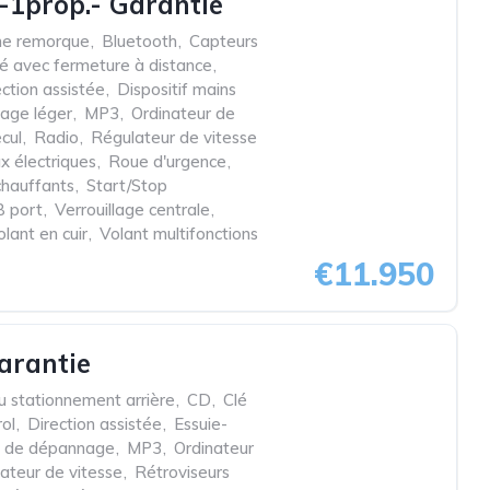
-1prop.- Garantie
he remorque
,
Bluetooth
,
Capteurs
lé avec fermeture à distance
,
ection assistée
,
Dispositif mains
iage léger
,
MP3
,
Ordinateur de
cul
,
Radio
,
Régulateur de vitesse
x électriques
,
Roue d'urgence
,
chauffants
,
Start/Stop
 port
,
Verrouillage centrale
,
olant en cuir
,
Volant multifonctions
€11.950
arantie
u stationnement arrière
,
CD
,
Clé
rol
,
Direction assistée
,
Essuie-
t de dépannage
,
MP3
,
Ordinateur
ateur de vitesse
,
Rétroviseurs