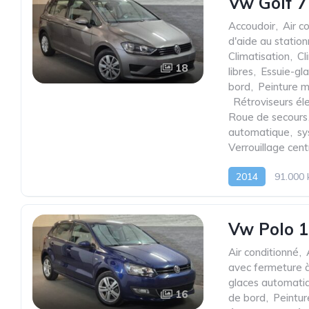
Vw Golf 7
Accoudoir
,
Air c
d'aide au statio
Climatisation
,
Cl
18
libres
,
Essuie-gl
bord
,
Peinture m
,
Rétroviseurs él
Roue de secours
automatique
,
sy
Verrouillage cen
2014
91.000
Vw Polo 1
Air conditionné
,
avec fermeture à
glaces automati
16
de bord
,
Peintur