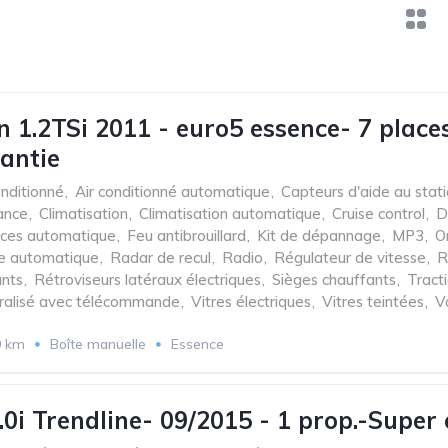
 1.2TSi 2011 - euro5 essence- 7 places
rantie
onditionné
,
Air conditionné automatique
,
Capteurs d'aide au stat
ance
,
Climatisation
,
Climatisation automatique
,
Cruise control
,
D
aces automatique
,
Feu antibrouillard
,
Kit de dépannage
,
MP3
,
O
e automatique
,
Radar de recul
,
Radio
,
Régulateur de vitesse
,
R
ants
,
Rétroviseurs latéraux électriques
,
Sièges chauffants
,
Tract
tralisé avec télécommande
,
Vitres électriques
,
Vitres teintées
,
V
0 km
Boîte manuelle
Essence
.0i Trendline- 09/2015 - 1 prop.-Super