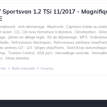
Sportsvan 1.2 TSi 11/2017 - Magnifique 
E
onditionné
,
Anti-démarrage
,
Bluetooth
,
Capteurs d'aide au stati
t avant
,
CD
,
Clé avec fermeture à distance
,
Climatisation
,
Direc
iage
,
Jantes en alliage léger
,
Kit de dépannage
,
MP3
,
Ordinateu
Radio
,
Rétroviseurs électriques
,
Rétroviseurs extérieur chauffant
es arrières 1/3 - 2/3
,
Sièges chauffants
,
Start/Stop automatique
top
,
Traction Control
,
USB port
,
Verrouillage centrale
,
Verrouil
es
,
Vitres teintées
0 km
Boîte manuelle
Essence