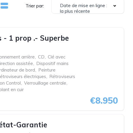
Date de mise en ligne :
Trier par:
la plus récente
 - 1 prop .- Superbe
ionnement arrière
,
CD
,
Clé avec
irection assistée
,
Dispositif mains
rdinateur de bord
,
Peinture
étroviseurs électriques
,
Rétroviseurs
ion Control
,
Verrouillage centrale
,
olant en cuir
€8.950
 état-Garantie