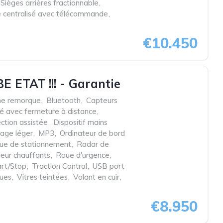
Sièges arrières fractionnable
,
e centralisé avec télécommande
,
€10.450
E ETAT !!! - Garantie
he remorque
,
Bluetooth
,
Capteurs
lé avec fermeture à distance
,
ection assistée
,
Dispositif mains
iage léger
,
MP3
,
Ordinateur de bord
que de stationnement
,
Radar de
ieur chauffants
,
Roue d'urgence
,
rt/Stop
,
Traction Control
,
USB port
ques
,
Vitres teintées
,
Volant en cuir
,
€8.950