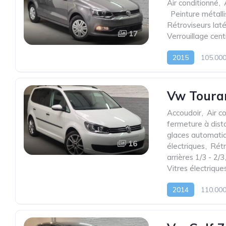
Air conditionné
,
,
Peinture métall
Rétroviseurs laté
17
Verrouillage cent
2015
105.00
Vw Touran
Accoudoir
,
Air c
fermeture à dist
glaces automati
16
électriques
,
Rétr
arrières 1/3 - 2/3
Vitres électrique
2014
110.00