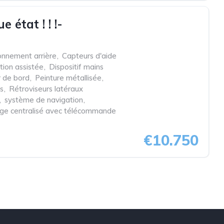
état ! ! !-
onnement arrière
,
Capteurs d'aide
tion assistée
,
Dispositif mains
r de bord
,
Peinture métallisée
,
s
,
Rétroviseurs latéraux
,
système de navigation
,
lage centralisé avec télécommande
€10.750