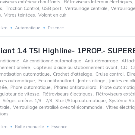
oviseurs extérieur chauffants
,
Rétroviseurs latéraux électriques
,
s
,
Traction Control
,
USB port
,
Verrouillage centrale
,
Verrouillag
s
,
Vitres teintées
,
Volant en cuir
0 km
Automatique
Essence
riant 1.4 TSI Highline- 1PROP.- SUPERB
onditionné
,
Air conditionné automatique
,
Anti-démarrage
,
Attac
nnement arrière
,
Capteurs d'aide au stationnement avant
,
CD
,
C
imatisation automatique
,
Crochet d'attelage
,
Cruise control
,
Dir
aces automatique
,
Feu antibrouillard
,
Jantes alliage
,
Jantes en all
isée
,
Phare automatique
,
Phares antibrouillard
,
Pilote automati
ulateur de vitesse
,
Rétroviseurs électriques
,
Rétroviseurs extér
,
Sièges arrières 1/3 - 2/3
,
Start/Stop automatique
,
Système Sta
trale
,
Verrouillage centralisé avec télécommande
,
Vitres électri
tions
0 km
Boîte manuelle
Essence