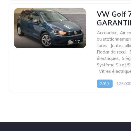
VW Golf 7 
GARANTI
Accoudoir
,
Air c
au stationnemen
17
libres
,
Jantes all
Radar de recul
,
électriques
,
Sièg
Système Start/S
,
Vitres électriqu
2017
125.00