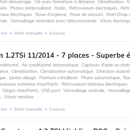
Anti-démarrage
,
Clé avec fermeture à distance
,
Climatisation
,
D
isée
,
Phares antibrouillard
,
Radio
,
Rétroviseurs électriques
,
Rétr
raux électriques
,
Roue d'urgence
,
Roue de secours
,
Start/Stop
rale
,
Verrouillage centralisé avec télécommande
,
Vitres électriq
0 km
Boîte manuelle
Essence
 1.2TSi 11/2014 - 7 places - Superbe é
onditionné
,
Air conditionné automatique
,
Capteurs d'aide au stat
ance
,
Climatisation
,
Climatisation automatique
,
Direction assist
que
,
Jantes alliage
,
Peinture métallisée
,
Phare automatique
,
Rad
oviseurs extérieur chauffants
,
Rétroviseurs latéraux électriques
,
,
Sièges chauffants
,
USB port
,
Verrouillage centrale
,
Verrouilla
s
,
Vitres teintées
0 km
Boîte manuelle
Essence