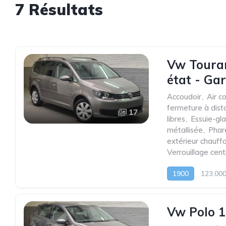
7 Résultats
Vw Touran
état - Ga
Accoudoir
,
Air c
fermeture à dist
17
libres
,
Essuie-gl
métallisée
,
Phar
extérieur chauff
Verrouillage cen
1900
123.00
Vw Polo 1