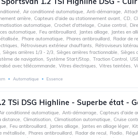
 Sportsvan 1.2 TSI Highline DSG - Cuir
onditionné
,
Air conditionné automatique
,
Anti-démarrage
,
Attac
nnement arrière
,
Capteurs d'aide au stationnement avant
,
CD
,
C
imatisation automatique
,
Crochet d'attelage
,
Cruise control
,
Dir
aces automatique
,
Feu antibrouillard
,
Jantes alliage
,
Jantes en all
étallisée
,
Phare automatique
,
Phares antibrouillard
,
Radar de re
ectriques
,
Rétroviseurs extérieur chauffants
,
Rétroviseurs latérau
,
Sièges arrières 1/3 - 2/3
,
Sièges arrières fractionnable
,
Sièges 
stème de navigation
,
Système Start/Stop
,
Traction Control
,
USB
tralisé avec télécommande
,
Vitres électriques
,
Vitres teintées
,
V
 km
Automatique
Essence
.2 TSi DSG Highline - Superbe état - G
Air conditionné automatique
,
Anti-démarrage
,
Capteurs d'aide a
 distance
,
Climatisation
,
Climatisation automatique
,
Cruise cont
que
,
Feu antibrouillard
,
Jantes alliage
,
Jantes en alliage léger
,
Ki
e métallisée
,
Phares antibrouillard
,
Radar de recul
,
Radio
,
Régul