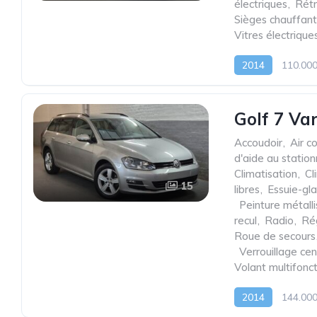
électriques
,
Rétr
Sièges chauffant
Vitres électrique
2014
110.00
Golf 7 Va
Accoudoir
,
Air c
d'aide au statio
Climatisation
,
Cl
15
libres
,
Essuie-gl
,
Peinture métall
recul
,
Radio
,
Rég
Roue de secours
,
Verrouillage cen
Volant multifonc
2014
144.00