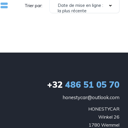
Date de mise en ligne :
Trier par:
la plus récente
+32
486 51 05 70
honestycar@outlook.com
HONESTYCAR

Winkel 26

1780 Wemmel
