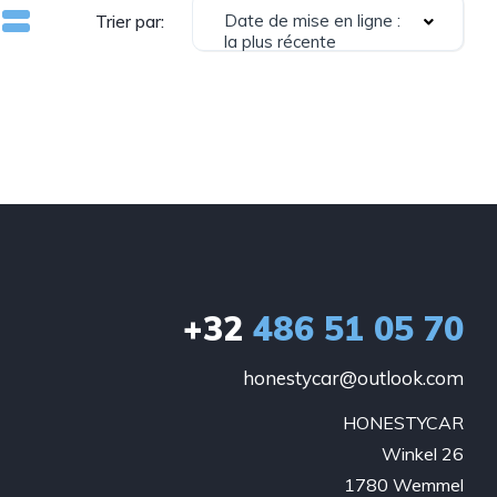
Date de mise en ligne :
Trier par:
la plus récente
+32
486 51 05 70
honestycar@outlook.com
HONESTYCAR

Winkel 26

1780 Wemmel
