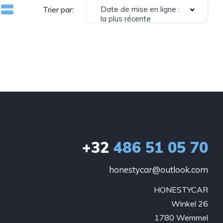
Date de mise en ligne :
Trier par:
la plus récente
+32
486 51 05 70
honestycar@outlook.com
HONESTYCAR

Winkel 26

1780 Wemmel
