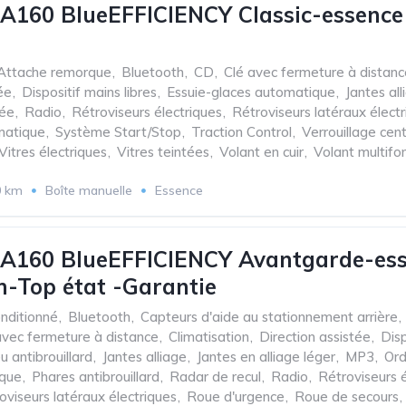
A160 BlueEFFICIENCY Classic-essenc
Attache remorque
,
Bluetooth
,
CD
,
Clé avec fermeture à distanc
ée
,
Dispositif mains libres
,
Essuie-glaces automatique
,
Jantes all
sée
,
Radio
,
Rétroviseurs électriques
,
Rétroviseurs latéraux élect
matique
,
Système Start/Stop
,
Traction Control
,
Verrouillage cent
Vitres électriques
,
Vitres teintées
,
Volant en cuir
,
Volant multifo
0 km
Boîte manuelle
Essence
 A160 BlueEFFICIENCY Avantgarde-ess
-Top état -Garantie
onditionné
,
Bluetooth
,
Capteurs d'aide au stationnement arrière
,
avec fermeture à distance
,
Climatisation
,
Direction assistée
,
Disp
u antibrouillard
,
Jantes alliage
,
Jantes en alliage léger
,
MP3
,
Ord
ique
,
Phares antibrouillard
,
Radar de recul
,
Radio
,
Rétroviseurs é
oviseurs latéraux électriques
,
Roue d'urgence
,
Roue de secours
,