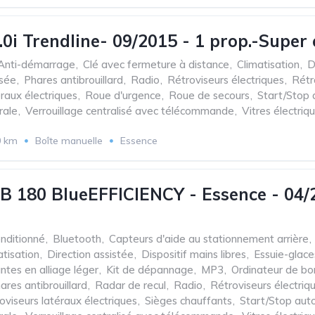
.0i Trendline- 09/2015 - 1 prop.-Super
Anti-démarrage
,
Clé avec fermeture à distance
,
Climatisation
,
D
isée
,
Phares antibrouillard
,
Radio
,
Rétroviseurs électriques
,
Rétr
raux électriques
,
Roue d'urgence
,
Roue de secours
,
Start/Stop
rale
,
Verrouillage centralisé avec télécommande
,
Vitres électriq
0 km
Boîte manuelle
Essence
B 180 BlueEFFICIENCY - Essence - 04/20
onditionné
,
Bluetooth
,
Capteurs d'aide au stationnement arrière
,
atisation
,
Direction assistée
,
Dispositif mains libres
,
Essuie-glac
antes en alliage léger
,
Kit de dépannage
,
MP3
,
Ordinateur de bo
ares antibrouillard
,
Radar de recul
,
Radio
,
Rétroviseurs électriq
oviseurs latéraux électriques
,
Sièges chauffants
,
Start/Stop aut