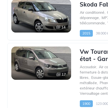
Skoda Fab
Air conditionné
,
dépannage
,
MP
télécommande
,
14
2015
38.000
Vw Touran
état - Ga
Accoudoir
,
Air c
fermeture à dist
17
libres
,
Essuie-gl
métallisée
,
Phar
extérieur chauff
Verrouillage cen
1900
123.00