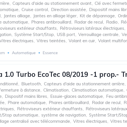
rière
,
Capteurs d'aide au stationnement avant
,
Clé avec fermet
tomatique
,
Cruise control
,
Direction assistée
,
Dispositif mains lib
d
,
Jantes alliage
,
Jantes en alliage léger
,
Kit de dépannage
,
Ordi
e automatique
,
Phares antibrouillard
,
Radar de recul
,
Radio
,
Rég
oviseurs extérieur chauffants
,
Rétroviseurs latéraux électriques
,
gation
,
Système Start/Stop
,
USB port
,
Verrouillage centrale
,
Ve
Vitres électriques
,
Vitres teintées
,
Volant en cuir
,
Volant multifo
 km
Automatique
Essence
a 1.0 Turbo EcoTec 08/2019 -1 prop.- T
onditionné
,
Bluetooth
,
Capteurs d'aide au stationnement arrière
,
fermeture à distance
,
Climatisation
,
Climatisation automatique
,
e
,
Dispositif mains libres
,
Essuie-glaces automatique
,
Feu antibro
sée
,
Phare automatique
,
Phares antibrouillard
,
Radar de recul
,
R
ctriques
,
Rétroviseurs extérieur chauffants
,
Rétroviseurs latéraux
t/Stop automatique
,
système de navigation
,
Système Start/Sto
illage centralisé avec télécommande
,
Vitres électriques
,
Vitres t