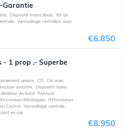
t-Garantie
stée
,
Dispositif mains libres
,
Kit de
centrale
,
Verrouillage centralisé avec
€6.850
 - 1 prop .- Superbe
ionnement arrière
,
CD
,
Clé avec
irection assistée
,
Dispositif mains
rdinateur de bord
,
Peinture
étroviseurs électriques
,
Rétroviseurs
ion Control
,
Verrouillage centrale
,
olant en cuir
€8.950