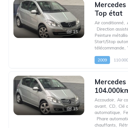
Mercedes 
Top état
Air conditionné
,
,
Direction assist
15
Peinture métalli
Start/Stop auto
télécommande
,
2009
110.00
Mercedes
104.000km
Accoudoir
,
Air c
avant
,
CD
,
Clé 
15
automatique
,
Fe
,
Phare automat
chauffants
,
Rétr