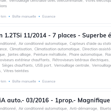
rale
,
Verrouillage centralisé avec télécommande
,
Vitres électriq
tions
0 km
Boîte manuelle
Essence
 1.2TSi 11/2014 - 7 places - Superbe é
onditionné
,
Air conditionné automatique
,
Capteurs d'aide au stat
ance
,
Climatisation
,
Climatisation automatique
,
Direction assist
que
,
Jantes alliage
,
Peinture métallisée
,
Phare automatique
,
Rad
oviseurs extérieur chauffants
,
Rétroviseurs latéraux électriques
,
,
Sièges chauffants
,
USB port
,
Verrouillage centrale
,
Verrouilla
s
,
Vitres teintées
0 km
Boîte manuelle
Essence
 auto.- 03/2016 - 1prop.- Magnifique é
onditionné
,
Air conditionné automatique
,
Anti-démarrage
,
Bluet