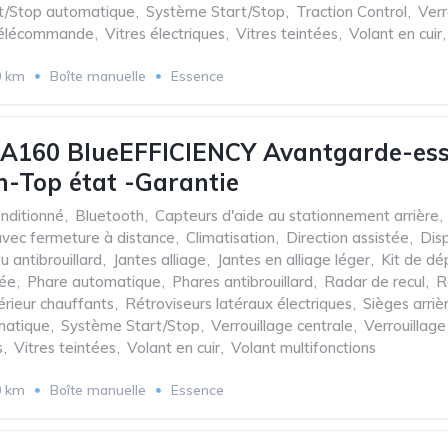
t/Stop automatique
,
Système Start/Stop
,
Traction Control
,
Verr
 télécommande
,
Vitres électriques
,
Vitres teintées
,
Volant en cuir
,
0 km
Boîte manuelle
Essence
A160 BlueEFFICIENCY Avantgarde-ess
-Top état -Garantie
onditionné
,
Bluetooth
,
Capteurs d'aide au stationnement arrière
,
avec fermeture à distance
,
Climatisation
,
Direction assistée
,
Disp
u antibrouillard
,
Jantes alliage
,
Jantes en alliage léger
,
Kit de d
sée
,
Phare automatique
,
Phares antibrouillard
,
Radar de recul
,
R
érieur chauffants
,
Rétroviseurs latéraux électriques
,
Sièges arriè
matique
,
Système Start/Stop
,
Verrouillage centrale
,
Verrouillag
s
,
Vitres teintées
,
Volant en cuir
,
Volant multifonctions
0 km
Boîte manuelle
Essence