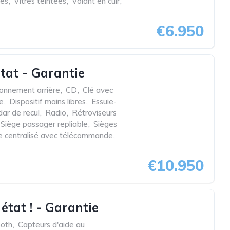
ues
,
Vitres teintées
,
Volant en cuir
,
€6.950
tat - Garantie
ionnement arrière
,
CD
,
Clé avec
ée
,
Dispositif mains libres
,
Essuie-
ar de recul
,
Radio
,
Rétroviseurs
Siège passager repliable
,
Sièges
ge centralisé avec télécommande
,
€10.950
tat ! - Garantie
ooth
,
Capteurs d'aide au