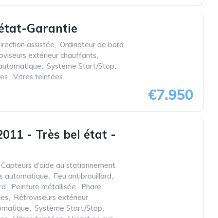
 état-Garantie
irection assistée
,
Ordinateur de bord
oviseurs extérieur chauffants
,
 automatique
,
Système Start/Stop
,
ues
,
Vitres teintées
€7.950
11 - Très bel état -
Capteurs d'aide au stationnement
es automatique
,
Feu antibrouillard
,
rd
,
Peinture métallisée
,
Phare
ues
,
Rétroviseurs extérieur
omatique
,
Système Start/Stop
,