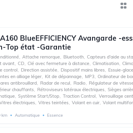
A160 BlueEFFICIENCY Avangarde -ess
-Top état -Garantie
onditionné
,
Attache remorque
,
Bluetooth
,
Capteurs d'aide au st
t avant
,
CD
,
Clé avec fermeture à distance
,
Climatisation
,
Clim
e control
,
Direction assistée
,
Dispositif mains libres
,
Essuie-glac
antes en alliage léger
,
Kit de dépannage
,
MP3
,
Ordinateur de bo
ares antibrouillard
,
Radar de recul
,
Radio
,
Régulateur de vitess
érieur chauffants
,
Rétroviseurs latéraux électriques
,
Sièges arriè
matique
,
Système Start/Stop
,
Traction Control
,
Verrouillage cent
Vitres électriques
,
Vitres teintées
,
Volant en cuir
,
Volant multifo
0 km
Automatique
Essence