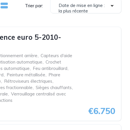
Date de mise en ligne :
Trier par:
la plus récente
ence euro 5-2010-
ationnement arrière
,
Capteurs d'aide
atisation automatique
,
Crochet
es automatique
,
Feu antibrouillard
,
rd
,
Peinture métallisée
,
Phare
e
,
Rétroviseurs électriques
,
res fractionnable
,
Sièges chauffants
,
rale
,
Verrouillage centralisé avec
nctions
€6.750