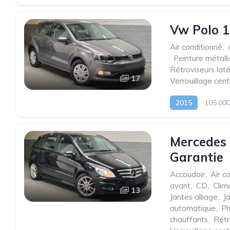
Vw Polo 1
Air conditionné
,
,
Peinture métall
Rétroviseurs laté
17
Verrouillage cent
2015
105.00
Mercedes 
Garantie
Accoudoir
,
Air c
avant
,
CD
,
Clim
13
Jantes alliage
,
J
automatique
,
Ph
chauffants
,
Rétr