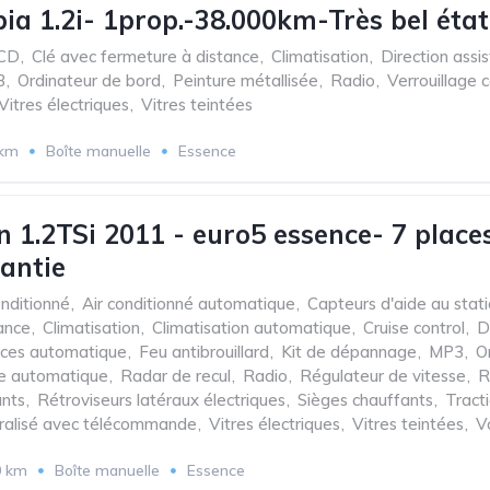
ia 1.2i- 1prop.-38.000km-Très bel éta
CD
,
Clé avec fermeture à distance
,
Climatisation
,
Direction assi
3
,
Ordinateur de bord
,
Peinture métallisée
,
Radio
,
Verrouillage 
Vitres électriques
,
Vitres teintées
 km
Boîte manuelle
Essence
 1.2TSi 2011 - euro5 essence- 7 places
rantie
onditionné
,
Air conditionné automatique
,
Capteurs d'aide au stat
ance
,
Climatisation
,
Climatisation automatique
,
Cruise control
,
D
aces automatique
,
Feu antibrouillard
,
Kit de dépannage
,
MP3
,
O
e automatique
,
Radar de recul
,
Radio
,
Régulateur de vitesse
,
R
ants
,
Rétroviseurs latéraux électriques
,
Sièges chauffants
,
Tract
tralisé avec télécommande
,
Vitres électriques
,
Vitres teintées
,
V
0 km
Boîte manuelle
Essence