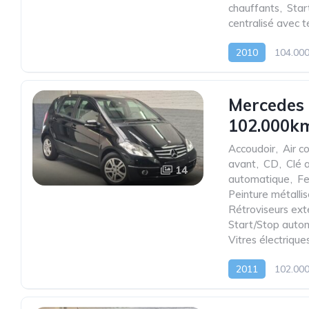
chauffants
,
Star
centralisé avec
2010
104.00
Mercedes 
102.000km
Accoudoir
,
Air c
avant
,
CD
,
Clé 
14
automatique
,
Fe
Peinture métalli
Rétroviseurs ext
Start/Stop auto
Vitres électrique
2011
102.00