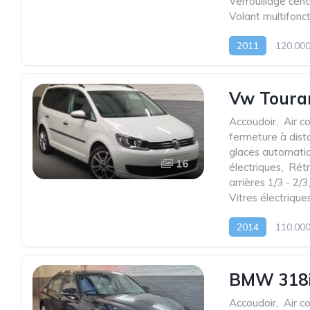
Verrouillage cent
Volant multifonc
2011
120.00
Vw Touran
Accoudoir
,
Air c
fermeture à dist
glaces automati
16
électriques
,
Rétr
arrières 1/3 - 2/3
Vitres électrique
2014
110.00
BMW 318iA
Accoudoir
,
Air c