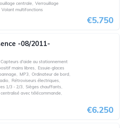
ouillage centrale
,
Verrouillage
Volant multifonctions
€5.750
ence -08/2011-
Capteurs d'aide au stationnement
ositif mains libres
,
Essuie-glaces
épannage
,
MP3
,
Ordinateur de bord
,
adio
,
Rétroviseurs électriques
,
res 1/3 - 2/3
,
Sièges chauffants
,
e centralisé avec télécommande
,
€6.250