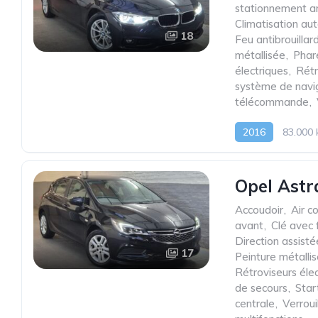
stationnement ar
Climatisation au
18
Feu antibrouillar
métallisée
,
Phar
électriques
,
Rétr
système de navi
télécommande
,
2016
83.000
Opel Astr
Accoudoir
,
Air c
avant
,
Clé avec 
Direction assisté
17
Peinture métalli
Rétroviseurs éle
de secours
,
Star
centrale
,
Verrou