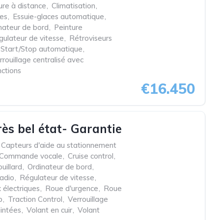
ure à distance
,
Climatisation
,
res
,
Essuie-glaces automatique
,
nateur de bord
,
Peinture
ulateur de vitesse
,
Rétroviseurs
Start/Stop automatique
,
rrouillage centralisé avec
nctions
€16.450
rès bel état- Garantie
Capteurs d'aide au stationnement
Commande vocale
,
Cruise control
,
uillard
,
Ordinateur de bord
,
adio
,
Régulateur de vitesse
,
 électriques
,
Roue d'urgence
,
Roue
p
,
Traction Control
,
Verrouillage
eintées
,
Volant en cuir
,
Volant