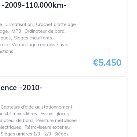
e -2009-110.000km-
e
,
Climatisation
,
Crochet d'attelage
iage
,
MP3
,
Ordinateur de bord
,
riques
,
Sièges chauffants
,
rale
,
Verrouillage centralisé avec
nctions
€5.450
ence -2010-
Capteurs d'aide au stationnement
ositif mains libres
,
Essuie-glaces
inateur de bord
,
Peinture métallisée
lectriques
,
Rétroviseurs extérieur
Sièges arrières 1/3 - 2/3
,
Sièges