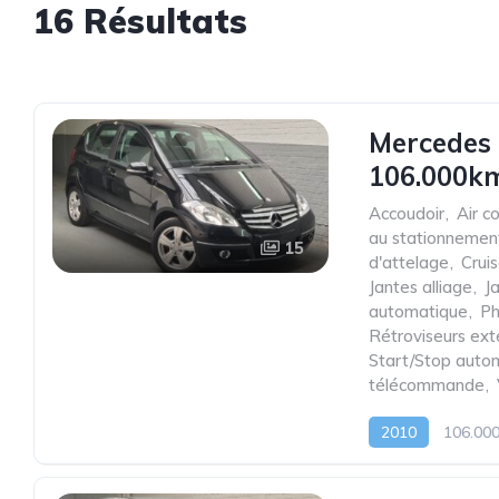
16 Résultats
Mercedes 
106.000km
Accoudoir
,
Air c
au stationnemen
15
d'attelage
,
Cruis
Jantes alliage
,
J
automatique
,
Ph
Rétroviseurs ext
Start/Stop auto
télécommande
,
2010
106.00