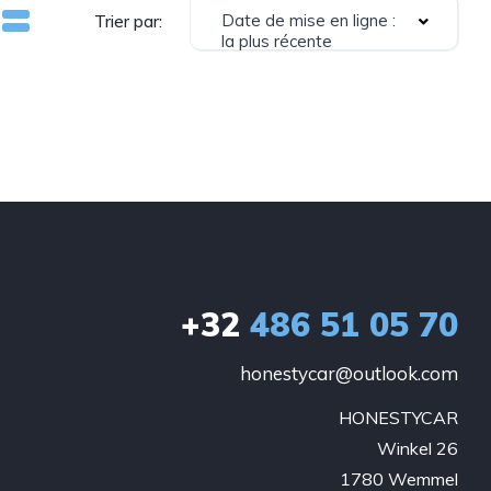
Date de mise en ligne :
Trier par:
la plus récente
+32
486 51 05 70
honestycar@outlook.com
HONESTYCAR

Winkel 26

1780 Wemmel
