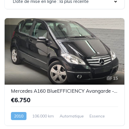
Date de mise en ligne : la plus récente
15
Mercedes A160 BlueEFFICIENCY Avangarde -essence euro 5-2010-106.000km-Top état -Garantie
€6.750
2010
106.000 km
Automatique
Essence