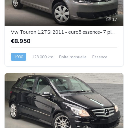
17
Vw Touran 1.2TSi 2011 - euro5 essence- 7 places - 1 prop .- Superbe état - Garantie
€8.950
1900
123.000 km
Boîte manuelle
Essence