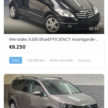
14
Mercedes A160 BlueEFFICIENCY Avantgarde-essence -08/2011-102.000km-Top état -Garantie
€6.250
2011
102.000 km
Boîte manuelle
Essence