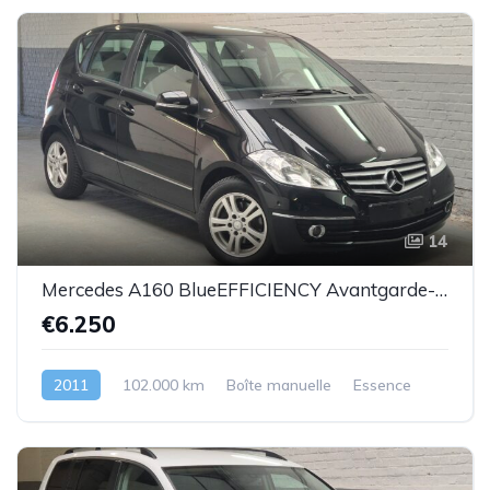
14
Mercedes A160 BlueEFFICIENCY Avantgarde-essence -08/2011-102.000km-Top état -Garantie
€6.250
2011
102.000 km
Boîte manuelle
Essence