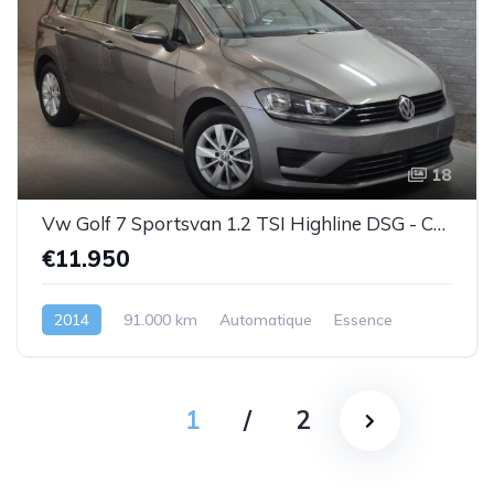
18
Vw Golf 7 Sportsvan 1.2 TSI Highline DSG - Cuir-1prop.- Garantie
€11.950
2014
91.000 km
Automatique
Essence
1
/
2