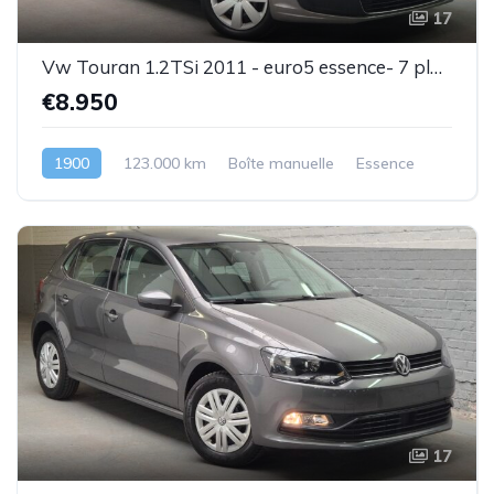
17
Vw Touran 1.2TSi 2011 - euro5 essence- 7 places - 1 prop .- Superbe état - Garantie
€8.950
1900
123.000 km
Boîte manuelle
Essence
17