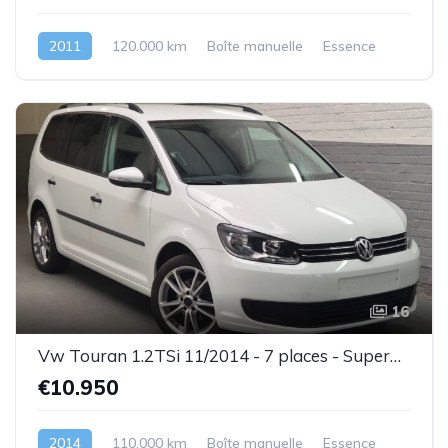
2011
120.000 km
Boîte manuelle
Essence
16
Vw Touran 1.2TSi 11/2014 - 7 places - Superbe état - Garantie
€10.950
2014
110.000 km
Boîte manuelle
Essence