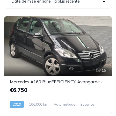
Date de mise en ligne : la plus récente
15
Mercedes A160 BlueEFFICIENCY Avangarde -essence euro 5-2010-106.000km-Top état -Garantie
€6.750
2010
106.000 km
Automatique
Essence