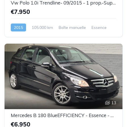
Vw Polo 1.0i Trendline- 09/2015 - 1 prop.-Super état-Garantie
€7.950
2015
105.000 km
Boîte manuelle
Essence
13
Mercedes B 180 BlueEFFICIENCY - Essence - 04/2011 - Très bel état - Garantie
€6.950