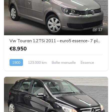
17
Vw Touran 1.2TSi 2011 - euro5 essence- 7 places - 1 prop .- Superbe état - Garantie
€8.950
1900
123.000 km
Boîte manuelle
Essence