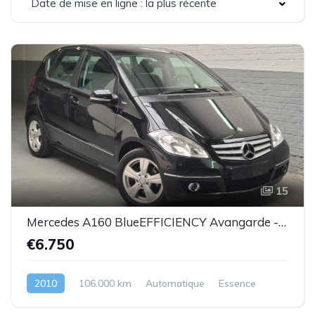
Date de mise en ligne : la plus récente
15
Mercedes A160 BlueEFFICIENCY Avangarde -essence euro 5-2010-106.000km-Top état -Garantie
€6.750
2010
106.000 km
Automatique
Essence