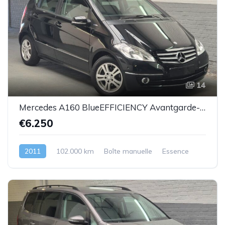
14
Mercedes A160 BlueEFFICIENCY Avantgarde-essence -08/2011-102.000km-Top état -Garantie
€6.250
2011
102.000 km
Boîte manuelle
Essence