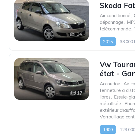
Skoda Fab
Air conditionné
,
dépannage
,
MP
télécommande
,
14
2015
38.000
Vw Touran
état - Ga
Accoudoir
,
Air c
fermeture à dist
17
libres
,
Essuie-gl
métallisée
,
Phar
extérieur chauff
Verrouillage cen
1900
123.00