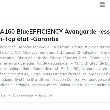
A160 BlueEFFICIENCY Avangarde -ess
-Top état -Garantie
onditionné
,
Attache remorque
,
Bluetooth
,
Capteurs d'aide au st
t avant
,
CD
,
Clé avec fermeture à distance
,
Climatisation
,
Clim
e control
,
Direction assistée
,
Dispositif mains libres
,
Essuie-glac
antes en alliage léger
,
Kit de dépannage
,
MP3
,
Ordinateur de bo
ares antibrouillard
,
Radar de recul
,
Radio
,
Régulateur de vitess
érieur chauffants
,
Rétroviseurs latéraux électriques
,
Sièges arriè
matique
,
Système Start/Stop
,
Traction Control
,
Verrouillage cent
Vitres électriques
,
Vitres teintées
,
Volant en cuir
,
Volant multifo
0 km
Automatique
Essence