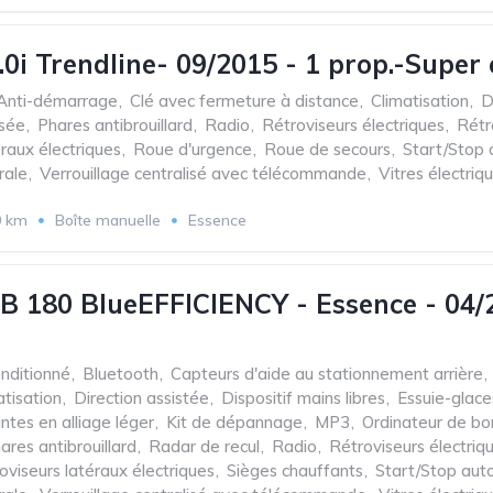
.0i Trendline- 09/2015 - 1 prop.-Super
Anti-démarrage
,
Clé avec fermeture à distance
,
Climatisation
,
D
isée
,
Phares antibrouillard
,
Radio
,
Rétroviseurs électriques
,
Rétr
raux électriques
,
Roue d'urgence
,
Roue de secours
,
Start/Stop
rale
,
Verrouillage centralisé avec télécommande
,
Vitres électriq
0 km
Boîte manuelle
Essence
B 180 BlueEFFICIENCY - Essence - 04/20
onditionné
,
Bluetooth
,
Capteurs d'aide au stationnement arrière
,
atisation
,
Direction assistée
,
Dispositif mains libres
,
Essuie-glac
antes en alliage léger
,
Kit de dépannage
,
MP3
,
Ordinateur de bo
ares antibrouillard
,
Radar de recul
,
Radio
,
Rétroviseurs électriq
oviseurs latéraux électriques
,
Sièges chauffants
,
Start/Stop aut