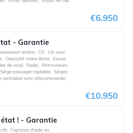
ues
,
Vitres teintées
,
Volant en cuir
,
€6.950
tat - Garantie
ionnement arrière
,
CD
,
Clé avec
ée
,
Dispositif mains libres
,
Essuie-
ar de recul
,
Radio
,
Rétroviseurs
Siège passager repliable
,
Sièges
ge centralisé avec télécommande
,
€10.950
tat ! - Garantie
ooth
,
Capteurs d'aide au