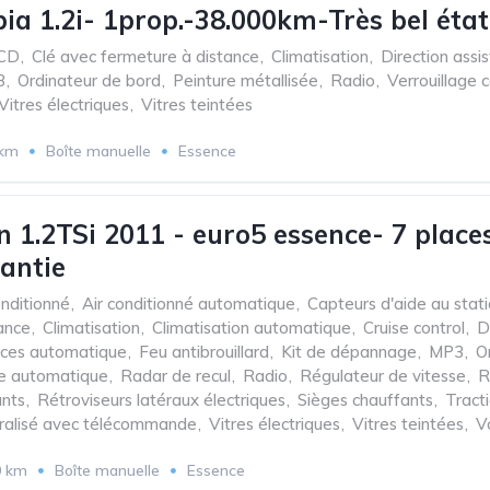
ia 1.2i- 1prop.-38.000km-Très bel éta
CD
,
Clé avec fermeture à distance
,
Climatisation
,
Direction assi
3
,
Ordinateur de bord
,
Peinture métallisée
,
Radio
,
Verrouillage 
Vitres électriques
,
Vitres teintées
 km
Boîte manuelle
Essence
 1.2TSi 2011 - euro5 essence- 7 places
rantie
onditionné
,
Air conditionné automatique
,
Capteurs d'aide au stat
ance
,
Climatisation
,
Climatisation automatique
,
Cruise control
,
D
aces automatique
,
Feu antibrouillard
,
Kit de dépannage
,
MP3
,
O
e automatique
,
Radar de recul
,
Radio
,
Régulateur de vitesse
,
R
ants
,
Rétroviseurs latéraux électriques
,
Sièges chauffants
,
Tract
tralisé avec télécommande
,
Vitres électriques
,
Vitres teintées
,
V
0 km
Boîte manuelle
Essence