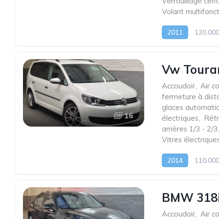
Verrouillage cent
Volant multifonc
2011
120.00
Vw Touran
Accoudoir
,
Air c
fermeture à dist
glaces automati
16
électriques
,
Rétr
arrières 1/3 - 2/3
Vitres électrique
2014
110.00
BMW 318iA
Accoudoir
,
Air c