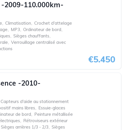
e -2009-110.000km-
e
,
Climatisation
,
Crochet d'attelage
iage
,
MP3
,
Ordinateur de bord
,
riques
,
Sièges chauffants
,
rale
,
Verrouillage centralisé avec
nctions
€5.450
ence -2010-
Capteurs d'aide au stationnement
ositif mains libres
,
Essuie-glaces
inateur de bord
,
Peinture métallisée
lectriques
,
Rétroviseurs extérieur
Sièges arrières 1/3 - 2/3
,
Sièges