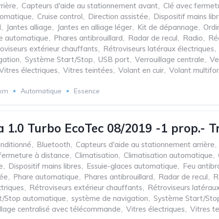
rière
,
Capteurs d'aide au stationnement avant
,
Clé avec fermet
tomatique
,
Cruise control
,
Direction assistée
,
Dispositif mains lib
d
,
Jantes alliage
,
Jantes en alliage léger
,
Kit de dépannage
,
Ordi
e automatique
,
Phares antibrouillard
,
Radar de recul
,
Radio
,
Rég
oviseurs extérieur chauffants
,
Rétroviseurs latéraux électriques
,
gation
,
Système Start/Stop
,
USB port
,
Verrouillage centrale
,
Ve
Vitres électriques
,
Vitres teintées
,
Volant en cuir
,
Volant multifo
 km
Automatique
Essence
a 1.0 Turbo EcoTec 08/2019 -1 prop.- T
onditionné
,
Bluetooth
,
Capteurs d'aide au stationnement arrière
,
fermeture à distance
,
Climatisation
,
Climatisation automatique
,
e
,
Dispositif mains libres
,
Essuie-glaces automatique
,
Feu antibro
sée
,
Phare automatique
,
Phares antibrouillard
,
Radar de recul
,
R
ctriques
,
Rétroviseurs extérieur chauffants
,
Rétroviseurs latéraux
t/Stop automatique
,
système de navigation
,
Système Start/Sto
illage centralisé avec télécommande
,
Vitres électriques
,
Vitres t