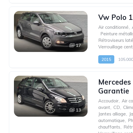
Vw Polo 1
Air conditionné
,
,
Peinture métall
Rétroviseurs laté
17
Verrouillage cent
2015
105.00
Mercedes 
Garantie
Accoudoir
,
Air c
avant
,
CD
,
Clim
13
Jantes alliage
,
J
automatique
,
Ph
chauffants
,
Rétr