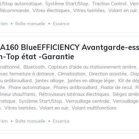
t/Stop automatique
,
Système Start/Stop
,
Traction Control
,
Verr
 télécommande
,
Vitres électriques
,
Vitres teintées
,
Volant en cuir
,
0 km
Boîte manuelle
Essence
A160 BlueEFFICIENCY Avantgarde-ess
-Top état -Garantie
onditionné
,
Bluetooth
,
Capteurs d'aide au stationnement arrière
,
avec fermeture à distance
,
Climatisation
,
Direction assistée
,
Disp
u antibrouillard
,
Jantes alliage
,
Jantes en alliage léger
,
Kit de d
sée
,
Phare automatique
,
Phares antibrouillard
,
Radar de recul
,
R
érieur chauffants
,
Rétroviseurs latéraux électriques
,
Sièges arriè
matique
,
Système Start/Stop
,
Verrouillage centrale
,
Verrouillag
s
,
Vitres teintées
,
Volant en cuir
,
Volant multifonctions
0 km
Boîte manuelle
Essence