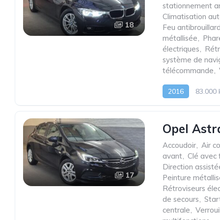
stationnement ar
Climatisation au
18
Feu antibrouillar
métallisée
,
Phar
électriques
,
Rétr
système de navi
télécommande
,
2016
83.000
Opel Astr
Accoudoir
,
Air c
avant
,
Clé avec 
Direction assisté
17
Peinture métalli
Rétroviseurs éle
de secours
,
Star
centrale
,
Verrou