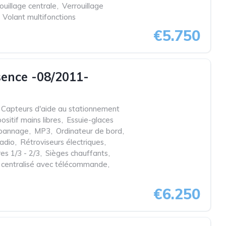
ouillage centrale
,
Verrouillage
Volant multifonctions
€5.750
ence -08/2011-
Capteurs d'aide au stationnement
ositif mains libres
,
Essuie-glaces
épannage
,
MP3
,
Ordinateur de bord
,
adio
,
Rétroviseurs électriques
,
res 1/3 - 2/3
,
Sièges chauffants
,
e centralisé avec télécommande
,
€6.250