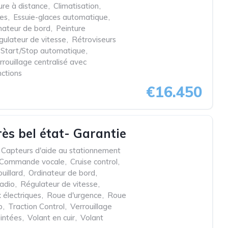
ure à distance
,
Climatisation
,
res
,
Essuie-glaces automatique
,
nateur de bord
,
Peinture
ulateur de vitesse
,
Rétroviseurs
Start/Stop automatique
,
rrouillage centralisé avec
nctions
€16.450
rès bel état- Garantie
Capteurs d'aide au stationnement
Commande vocale
,
Cruise control
,
uillard
,
Ordinateur de bord
,
adio
,
Régulateur de vitesse
,
 électriques
,
Roue d'urgence
,
Roue
p
,
Traction Control
,
Verrouillage
eintées
,
Volant en cuir
,
Volant