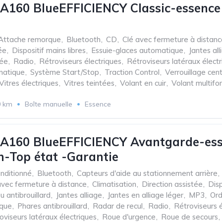
A160 BlueEFFICIENCY Classic-essenc
Attache remorque
,
Bluetooth
,
CD
,
Clé avec fermeture à distanc
ée
,
Dispositif mains libres
,
Essuie-glaces automatique
,
Jantes all
sée
,
Radio
,
Rétroviseurs électriques
,
Rétroviseurs latéraux élect
matique
,
Système Start/Stop
,
Traction Control
,
Verrouillage cent
Vitres électriques
,
Vitres teintées
,
Volant en cuir
,
Volant multifo
0 km
Boîte manuelle
Essence
 A160 BlueEFFICIENCY Avantgarde-ess
-Top état -Garantie
onditionné
,
Bluetooth
,
Capteurs d'aide au stationnement arrière
,
avec fermeture à distance
,
Climatisation
,
Direction assistée
,
Disp
u antibrouillard
,
Jantes alliage
,
Jantes en alliage léger
,
MP3
,
Ord
ique
,
Phares antibrouillard
,
Radar de recul
,
Radio
,
Rétroviseurs é
oviseurs latéraux électriques
,
Roue d'urgence
,
Roue de secours
,