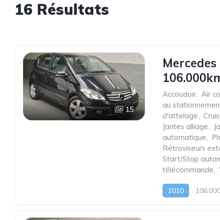
16 Résultats
Mercedes 
106.000km
Accoudoir
,
Air c
au stationnemen
15
d'attelage
,
Cruis
Jantes alliage
,
J
automatique
,
Ph
Rétroviseurs ext
Start/Stop auto
télécommande
,
2010
106.00