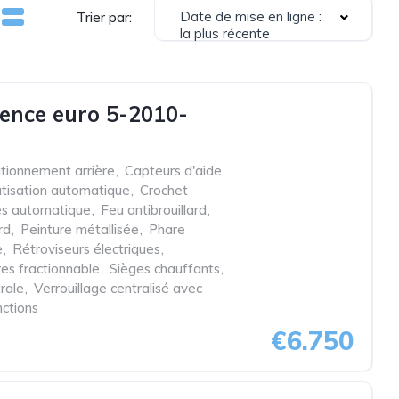
Date de mise en ligne :
Trier par:
la plus récente
ence euro 5-2010-
ationnement arrière
,
Capteurs d'aide
atisation automatique
,
Crochet
es automatique
,
Feu antibrouillard
,
rd
,
Peinture métallisée
,
Phare
e
,
Rétroviseurs électriques
,
res fractionnable
,
Sièges chauffants
,
rale
,
Verrouillage centralisé avec
nctions
€6.750