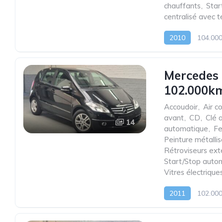
chauffants
,
Star
centralisé avec
2010
104.00
Mercedes 
102.000km
Accoudoir
,
Air c
avant
,
CD
,
Clé 
14
automatique
,
Fe
Peinture métalli
Rétroviseurs ext
Start/Stop auto
Vitres électrique
2011
102.00