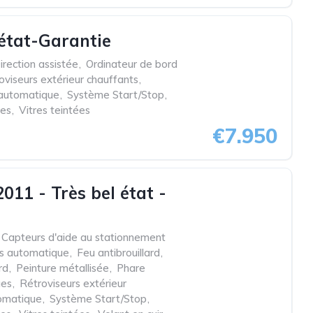
 état-Garantie
irection assistée
,
Ordinateur de bord
oviseurs extérieur chauffants
,
 automatique
,
Système Start/Stop
,
ues
,
Vitres teintées
€7.950
11 - Très bel état -
Capteurs d'aide au stationnement
es automatique
,
Feu antibrouillard
,
rd
,
Peinture métallisée
,
Phare
ues
,
Rétroviseurs extérieur
omatique
,
Système Start/Stop
,