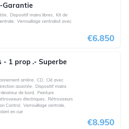
t-Garantie
stée
,
Dispositif mains libres
,
Kit de
centrale
,
Verrouillage centralisé avec
€6.850
 - 1 prop .- Superbe
ionnement arrière
,
CD
,
Clé avec
irection assistée
,
Dispositif mains
rdinateur de bord
,
Peinture
étroviseurs électriques
,
Rétroviseurs
ion Control
,
Verrouillage centrale
,
olant en cuir
€8.950