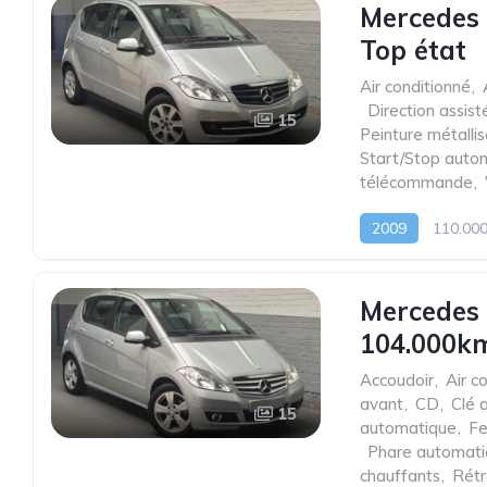
Mercedes 
Top état
Air conditionné
,
,
Direction assist
15
Peinture métalli
Start/Stop auto
télécommande
,
2009
110.00
Mercedes
104.000km
Accoudoir
,
Air c
avant
,
CD
,
Clé 
15
automatique
,
Fe
,
Phare automat
chauffants
,
Rétr