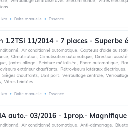
rale
,
Verrouillage centralisé avec télécommande
,
Vitres électriq
tions
0 km
Boîte manuelle
Essence
 1.2TSi 11/2014 - 7 places - Superbe é
onditionné
,
Air conditionné automatique
,
Capteurs d'aide au stat
ance
,
Climatisation
,
Climatisation automatique
,
Direction assist
que
,
Jantes alliage
,
Peinture métallisée
,
Phare automatique
,
Rad
oviseurs extérieur chauffants
,
Rétroviseurs latéraux électriques
,
,
Sièges chauffants
,
USB port
,
Verrouillage centrale
,
Verrouilla
s
,
Vitres teintées
0 km
Boîte manuelle
Essence
 auto.- 03/2016 - 1prop.- Magnifique é
onditionné
,
Air conditionné automatique
,
Anti-démarrage
,
Bluet