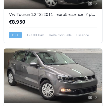
17
Vw Touran 1.2TSi 2011 - euro5 essence- 7 places - 1 prop .- Superbe état - Garantie
€8.950
1900
123.000 km
Boîte manuelle
Essence
17