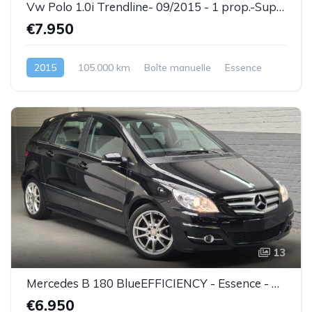
Vw Polo 1.0i Trendline- 09/2015 - 1 prop.-Super état-Garantie
€7.950
2015
105.000 km
Boîte manuelle
Essence
13
Mercedes B 180 BlueEFFICIENCY - Essence - 04/2011 - Très bel état - Garantie
€6.950