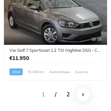
18
Vw Golf 7 Sportsvan 1.2 TSI Highline DSG - Cuir-1prop.- Garantie
€11.950
2014
91.000 km
Automatique
Essence
1
/
2