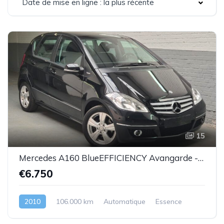
Date de mise en ligne : la plus récente
15
Mercedes A160 BlueEFFICIENCY Avangarde -essence euro 5-2010-106.000km-Top état -Garantie
€6.750
2010
106.000 km
Automatique
Essence