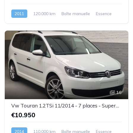
2011
120.000 km
Boîte manuelle
Essence
16
Vw Touran 1.2TSi 11/2014 - 7 places - Superbe état - Garantie
€10.950
2014
110.000 km
Boîte manuelle
Essence