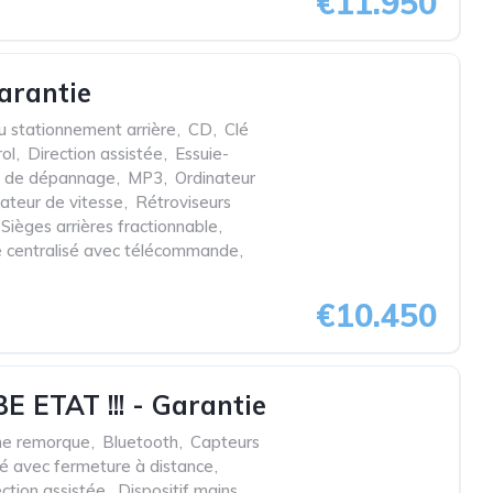
€11.950
arantie
u stationnement arrière
,
CD
,
Clé
rol
,
Direction assistée
,
Essuie-
t de dépannage
,
MP3
,
Ordinateur
ateur de vitesse
,
Rétroviseurs
Sièges arrières fractionnable
,
e centralisé avec télécommande
,
€10.450
E ETAT !!! - Garantie
he remorque
,
Bluetooth
,
Capteurs
lé avec fermeture à distance
,
ection assistée
,
Dispositif mains