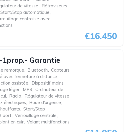
ulateur de vitesse
,
Rétroviseurs
Start/Stop automatique
,
rrouillage centralisé avec
nctions
€16.450
-1prop.- Garantie
he remorque
,
Bluetooth
,
Capteurs
lé avec fermeture à distance
,
ection assistée
,
Dispositif mains
iage léger
,
MP3
,
Ordinateur de
cul
,
Radio
,
Régulateur de vitesse
x électriques
,
Roue d'urgence
,
chauffants
,
Start/Stop
 port
,
Verrouillage centrale
,
olant en cuir
,
Volant multifonctions