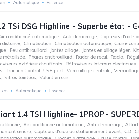
 km
Automatique
Essence
.2 TSi DSG Highline - Superbe état - G
Air conditionné automatique
,
Anti-démarrage
,
Capteurs d'aide a
 distance
,
Climatisation
,
Climatisation automatique
,
Cruise cont
que
,
Feu antibrouillard
,
Jantes alliage
,
Jantes en alliage léger
,
Ki
e métallisée
,
Phares antibrouillard
,
Radar de recul
,
Radio
,
Régul
oviseurs extérieur chauffants
,
Rétroviseurs latéraux électriques
,
s
,
Traction Control
,
USB port
,
Verrouillage centrale
,
Verrouillag
s
,
Vitres teintées
,
Volant en cuir
0 km
Automatique
Essence
riant 1.4 TSI Highline- 1PROP.- SUPERB
onditionné
,
Air conditionné automatique
,
Anti-démarrage
,
Attac
nnement arrière
,
Capteurs d'aide au stationnement avant
,
CD
,
C
imatisation automatique
,
Crochet d'attelage
,
Cruise control
,
Dir