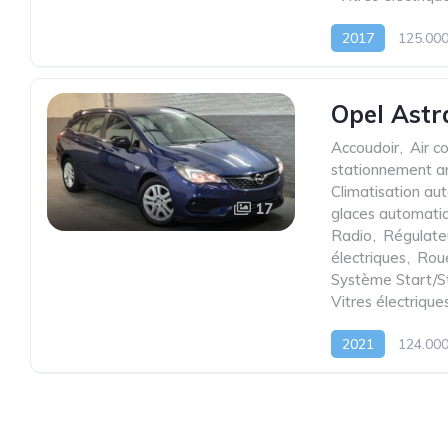
2017
125.00
Opel Astr
Accoudoir
,
Air c
stationnement ar
Climatisation au
17
glaces automati
Radio
,
Régulate
électriques
,
Roue
Système Start/S
Vitres électrique
2021
124.00