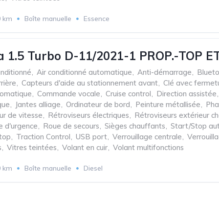
0 km
Boîte manuelle
Essence
a 1.5 Turbo D-11/2021-1 PROP.-TOP ETA
onditionné
,
Air conditionné automatique
,
Anti-démarrage
,
Bluet
rière
,
Capteurs d'aide au stationnement avant
,
Clé avec fermet
tomatique
,
Commande vocale
,
Cruise control
,
Direction assistée
,
que
,
Jantes alliage
,
Ordinateur de bord
,
Peinture métallisée
,
Pha
ur de vitesse
,
Rétroviseurs électriques
,
Rétroviseurs extérieur c
 d'urgence
,
Roue de secours
,
Sièges chauffants
,
Start/Stop au
top
,
Traction Control
,
USB port
,
Verrouillage centrale
,
Verrouil
s
,
Vitres teintées
,
Volant en cuir
,
Volant multifonctions
0 km
Boîte manuelle
Diesel