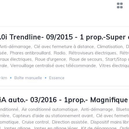
.0i Trendline- 09/2015 - 1 prop.-Super
Anti-démarrage
,
Clé avec fermeture à distance
,
Climatisation
,
D
isée
,
Phares antibrouillard
,
Radio
,
Rétroviseurs électriques
,
Rétr
raux électriques
,
Roue d'urgence
,
Roue de secours
,
Start/Stop
rale
,
Verrouillage centralisé avec télécommande
,
Vitres électriq
0 km
Boîte manuelle
Essence
 auto.- 03/2016 - 1prop.- Magnifique é
onditionné
,
Air conditionné automatique
,
Anti-démarrage
,
Bluet
rière
,
Capteurs d'aide au stationnement avant
,
Clé avec fermet
tomatique
,
Cruise control
,
Direction assistée
,
Dispositif mains lib
d
,
Jantes alliage
,
Jantes en alliage léger
,
Kit de dépannage
,
Ordi