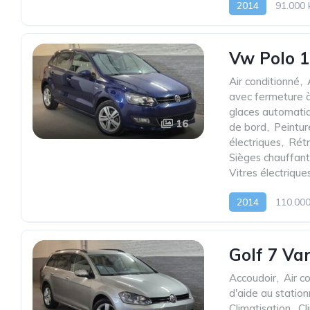
2014
91.000
Vw Polo 1
Air conditionné
,
avec fermeture à
glaces automati
16
de bord
,
Peintur
électriques
,
Rétr
Sièges chauffant
Vitres électrique
2014
110.00
Golf 7 Va
Accoudoir
,
Air c
d'aide au statio
Climatisation
,
Cl