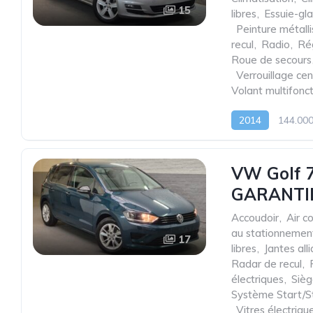
15
libres
,
Essuie-gl
,
Peinture métall
recul
,
Radio
,
Rég
Roue de secours
,
Verrouillage cen
Volant multifonc
2014
144.00
VW Golf 7 
GARANTI
Accoudoir
,
Air c
au stationnemen
17
libres
,
Jantes all
Radar de recul
,
électriques
,
Sièg
Système Start/S
,
Vitres électriqu