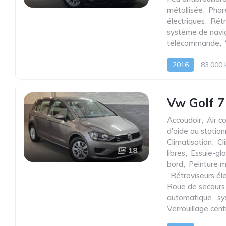
métallisée
,
Phar
électriques
,
Rétr
système de navi
télécommande
,
2016
83.000
Vw Golf 7
Accoudoir
,
Air c
d'aide au statio
Climatisation
,
Cl
18
libres
,
Essuie-gl
bord
,
Peinture m
,
Rétroviseurs él
Roue de secours
automatique
,
sy
Verrouillage cen