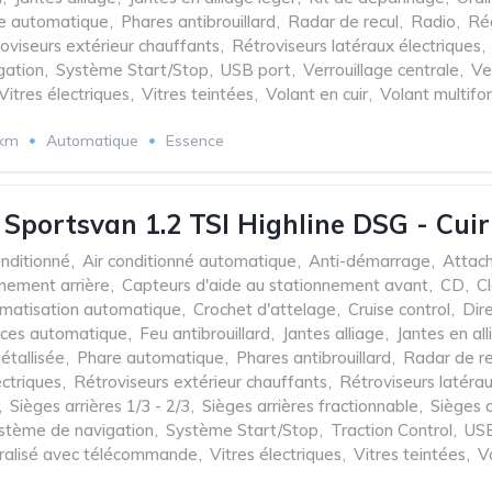
e automatique
,
Phares antibrouillard
,
Radar de recul
,
Radio
,
Rég
oviseurs extérieur chauffants
,
Rétroviseurs latéraux électriques
,
gation
,
Système Start/Stop
,
USB port
,
Verrouillage centrale
,
Ve
Vitres électriques
,
Vitres teintées
,
Volant en cuir
,
Volant multifo
 km
Automatique
Essence
 Sportsvan 1.2 TSI Highline DSG - Cuir
onditionné
,
Air conditionné automatique
,
Anti-démarrage
,
Attac
nnement arrière
,
Capteurs d'aide au stationnement avant
,
CD
,
C
imatisation automatique
,
Crochet d'attelage
,
Cruise control
,
Dir
aces automatique
,
Feu antibrouillard
,
Jantes alliage
,
Jantes en all
étallisée
,
Phare automatique
,
Phares antibrouillard
,
Radar de re
ectriques
,
Rétroviseurs extérieur chauffants
,
Rétroviseurs latérau
,
Sièges arrières 1/3 - 2/3
,
Sièges arrières fractionnable
,
Sièges 
stème de navigation
,
Système Start/Stop
,
Traction Control
,
USB
tralisé avec télécommande
,
Vitres électriques
,
Vitres teintées
,
V