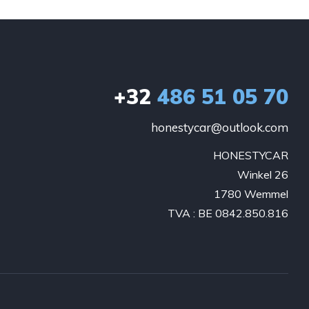
+32
486 51 05 70
honestycar@outlook.com
HONESTYCAR

Winkel 26

1780 Wemmel

TVA : BE 0842.850.816