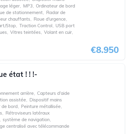
iage léger
,
MP3
,
Ordinateur de bord
que de stationnement
,
Radar de
ieur chauffants
,
Roue d'urgence
,
rt/Stop
,
Traction Control
,
USB port
ques
,
Vitres teintées
,
Volant en cuir
,
€8.950
état ! ! !-
onnement arrière
,
Capteurs d'aide
tion assistée
,
Dispositif mains
r de bord
,
Peinture métallisée
,
s
,
Rétroviseurs latéraux
,
système de navigation
,
lage centralisé avec télécommande