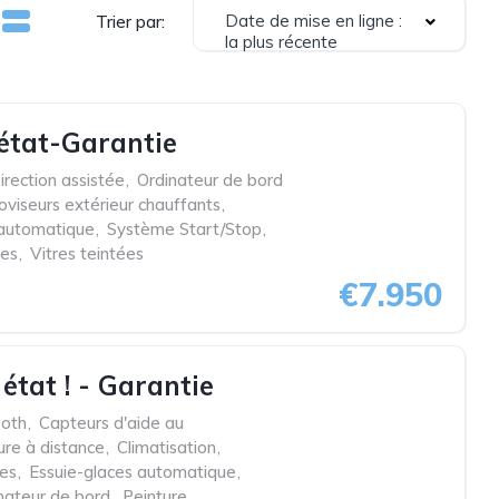
Date de mise en ligne :
Trier par:
la plus récente
 état-Garantie
irection assistée
,
Ordinateur de bord
oviseurs extérieur chauffants
,
 automatique
,
Système Start/Stop
,
ues
,
Vitres teintées
€7.950
tat ! - Garantie
ooth
,
Capteurs d'aide au
ure à distance
,
Climatisation
,
res
,
Essuie-glaces automatique
,
nateur de bord
,
Peinture