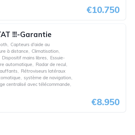
€10.750
T !!!-Garantie
ooth
,
Capteurs d'aide au
ure à distance
,
Climatisation
,
Dispositif mains libres
,
Essuie-
re automatique
,
Radar de recul
,
hauffants
,
Rétroviseurs latéraux
tomatique
,
système de navigation
,
lage centralisé avec télécommande
,
€8.950