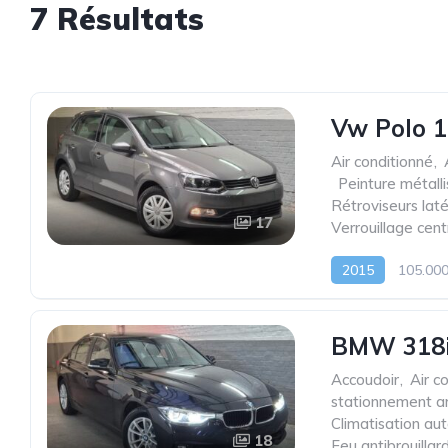
7 Résultats
Vw Polo 1
Air conditionné
,
,
Peinture métall
Rétroviseurs laté
17
Verrouillage cent
2015
105.00
BMW 318iA
Accoudoir
,
Air c
stationnement ar
Climatisation au
18
Feu antibrouillar