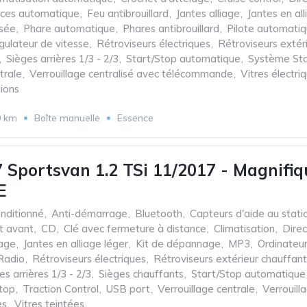
aces automatique
,
Feu antibrouillard
,
Jantes alliage
,
Jantes en all
isée
,
Phare automatique
,
Phares antibrouillard
,
Pilote automati
ulateur de vitesse
,
Rétroviseurs électriques
,
Rétroviseurs extér
,
Sièges arrières 1/3 - 2/3
,
Start/Stop automatique
,
Système Sta
trale
,
Verrouillage centralisé avec télécommande
,
Vitres électri
tions
0 km
Boîte manuelle
Essence
Sportsvan 1.2 TSi 11/2017 - Magnifique 
E
onditionné
,
Anti-démarrage
,
Bluetooth
,
Capteurs d'aide au stati
t avant
,
CD
,
Clé avec fermeture à distance
,
Climatisation
,
Direc
iage
,
Jantes en alliage léger
,
Kit de dépannage
,
MP3
,
Ordinateu
Radio
,
Rétroviseurs électriques
,
Rétroviseurs extérieur chauffant
es arrières 1/3 - 2/3
,
Sièges chauffants
,
Start/Stop automatique
top
,
Traction Control
,
USB port
,
Verrouillage centrale
,
Verrouil
es
,
Vitres teintées