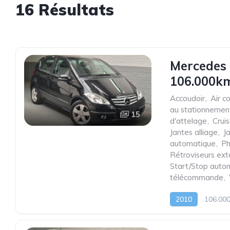
16 Résultats
Mercedes 
106.000km
Accoudoir
,
Air c
au stationnemen
15
d'attelage
,
Cruis
Jantes alliage
,
J
automatique
,
Ph
Rétroviseurs ext
Start/Stop auto
télécommande
,
2010
106.00