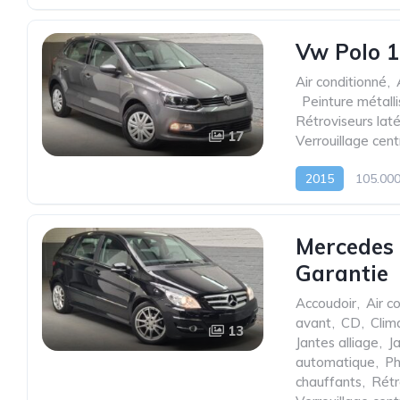
Vw Polo 1
Air conditionné
,
,
Peinture métall
Rétroviseurs laté
17
Verrouillage cent
2015
105.00
Mercedes 
Garantie
Accoudoir
,
Air c
avant
,
CD
,
Clim
13
Jantes alliage
,
J
automatique
,
Ph
chauffants
,
Rétr