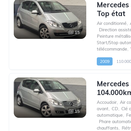
Mercedes 
Top état
Air conditionné
,
,
Direction assist
15
Peinture métalli
Start/Stop auto
télécommande
,
2009
110.00
Mercedes
104.000km
Accoudoir
,
Air c
avant
,
CD
,
Clé 
15
automatique
,
Fe
,
Phare automat
chauffants
,
Rétr