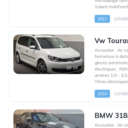
Verrouillage cent
Volant multifonc
2011
120.00
Vw Touran
Accoudoir
,
Air c
fermeture à dist
glaces automati
16
électriques
,
Rétr
arrières 1/3 - 2/3
Vitres électrique
2014
110.00
BMW 318iA
Accoudoir
,
Air c