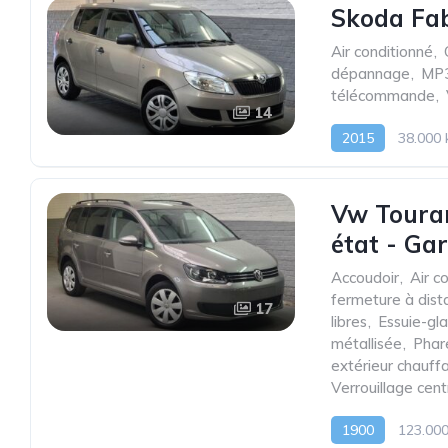
Skoda Fab
Air conditionné
,
dépannage
,
MP
télécommande
,
14
2015
38.000
Vw Touran
état - Ga
Accoudoir
,
Air c
fermeture à dist
17
libres
,
Essuie-gl
métallisée
,
Phar
extérieur chauff
Verrouillage cen
1900
123.00