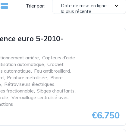
Date de mise en ligne :
Trier par:
la plus récente
ence euro 5-2010-
ationnement arrière
,
Capteurs d'aide
atisation automatique
,
Crochet
es automatique
,
Feu antibrouillard
,
rd
,
Peinture métallisée
,
Phare
e
,
Rétroviseurs électriques
,
res fractionnable
,
Sièges chauffants
,
rale
,
Verrouillage centralisé avec
nctions
€6.750