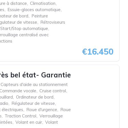
ure à distance
,
Climatisation
,
res
,
Essuie-glaces automatique
,
nateur de bord
,
Peinture
ulateur de vitesse
,
Rétroviseurs
Start/Stop automatique
,
rrouillage centralisé avec
nctions
€16.450
rès bel état- Garantie
Capteurs d'aide au stationnement
Commande vocale
,
Cruise control
,
uillard
,
Ordinateur de bord
,
adio
,
Régulateur de vitesse
,
 électriques
,
Roue d'urgence
,
Roue
p
,
Traction Control
,
Verrouillage
eintées
,
Volant en cuir
,
Volant