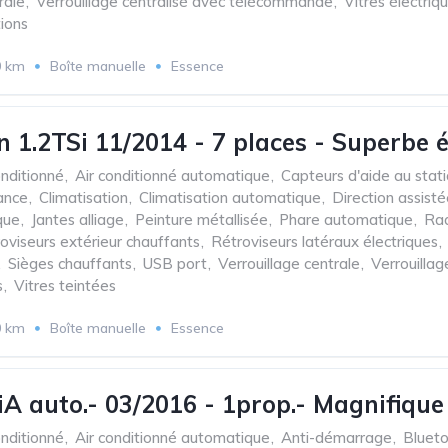
rale
,
Verrouillage centralisé avec télécommande
,
Vitres électriq
tions
0 km
Boîte manuelle
Essence
 1.2TSi 11/2014 - 7 places - Superbe é
onditionné
,
Air conditionné automatique
,
Capteurs d'aide au stat
ance
,
Climatisation
,
Climatisation automatique
,
Direction assist
que
,
Jantes alliage
,
Peinture métallisée
,
Phare automatique
,
Rad
oviseurs extérieur chauffants
,
Rétroviseurs latéraux électriques
,
,
Sièges chauffants
,
USB port
,
Verrouillage centrale
,
Verrouilla
s
,
Vitres teintées
0 km
Boîte manuelle
Essence
 auto.- 03/2016 - 1prop.- Magnifique é
onditionné
,
Air conditionné automatique
,
Anti-démarrage
,
Bluet