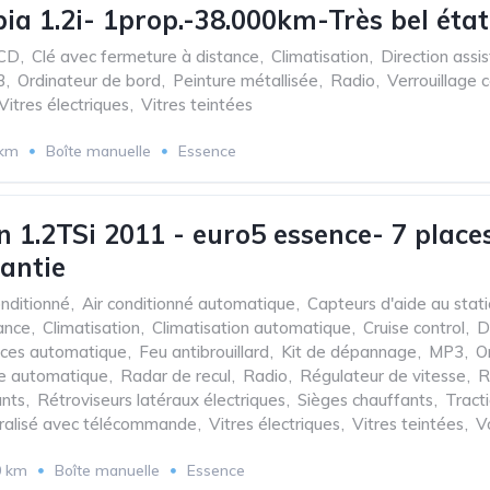
ia 1.2i- 1prop.-38.000km-Très bel éta
CD
,
Clé avec fermeture à distance
,
Climatisation
,
Direction assi
3
,
Ordinateur de bord
,
Peinture métallisée
,
Radio
,
Verrouillage 
Vitres électriques
,
Vitres teintées
 km
Boîte manuelle
Essence
 1.2TSi 2011 - euro5 essence- 7 places
rantie
onditionné
,
Air conditionné automatique
,
Capteurs d'aide au stat
ance
,
Climatisation
,
Climatisation automatique
,
Cruise control
,
D
aces automatique
,
Feu antibrouillard
,
Kit de dépannage
,
MP3
,
O
e automatique
,
Radar de recul
,
Radio
,
Régulateur de vitesse
,
R
ants
,
Rétroviseurs latéraux électriques
,
Sièges chauffants
,
Tract
tralisé avec télécommande
,
Vitres électriques
,
Vitres teintées
,
V
0 km
Boîte manuelle
Essence