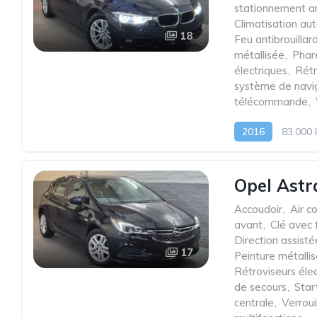
stationnement ar
Climatisation au
18
Feu antibrouillar
métallisée
,
Phar
électriques
,
Rétr
système de navi
télécommande
,
2016
83.000
Opel Astr
Accoudoir
,
Air c
avant
,
Clé avec 
Direction assisté
17
Peinture métalli
Rétroviseurs éle
de secours
,
Star
centrale
,
Verrou