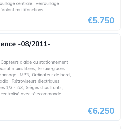
ouillage centrale
,
Verrouillage
Volant multifonctions
€5.750
ence -08/2011-
Capteurs d'aide au stationnement
ositif mains libres
,
Essuie-glaces
épannage
,
MP3
,
Ordinateur de bord
,
adio
,
Rétroviseurs électriques
,
res 1/3 - 2/3
,
Sièges chauffants
,
e centralisé avec télécommande
,
€6.250