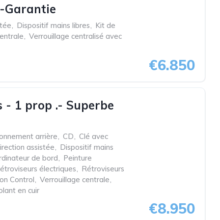
t-Garantie
stée
,
Dispositif mains libres
,
Kit de
centrale
,
Verrouillage centralisé avec
€6.850
 - 1 prop .- Superbe
ionnement arrière
,
CD
,
Clé avec
irection assistée
,
Dispositif mains
rdinateur de bord
,
Peinture
étroviseurs électriques
,
Rétroviseurs
ion Control
,
Verrouillage centrale
,
olant en cuir
€8.950