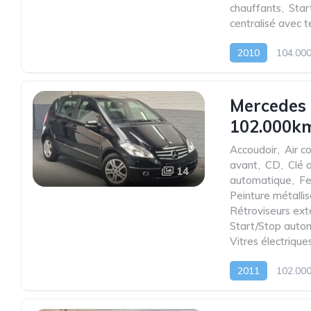
chauffants
,
Star
centralisé avec
2010
104.00
Mercedes 
102.000km
Accoudoir
,
Air c
avant
,
CD
,
Clé 
14
automatique
,
Fe
Peinture métalli
Rétroviseurs ext
Start/Stop auto
Vitres électrique
2011
102.00