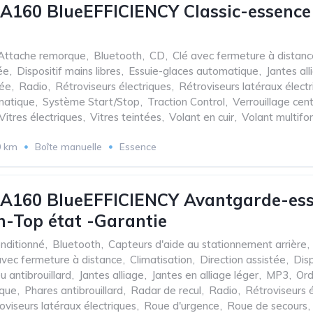
A160 BlueEFFICIENCY Classic-essenc
Attache remorque
,
Bluetooth
,
CD
,
Clé avec fermeture à distanc
ée
,
Dispositif mains libres
,
Essuie-glaces automatique
,
Jantes all
sée
,
Radio
,
Rétroviseurs électriques
,
Rétroviseurs latéraux élect
matique
,
Système Start/Stop
,
Traction Control
,
Verrouillage cent
Vitres électriques
,
Vitres teintées
,
Volant en cuir
,
Volant multifo
0 km
Boîte manuelle
Essence
 A160 BlueEFFICIENCY Avantgarde-ess
-Top état -Garantie
onditionné
,
Bluetooth
,
Capteurs d'aide au stationnement arrière
,
avec fermeture à distance
,
Climatisation
,
Direction assistée
,
Disp
u antibrouillard
,
Jantes alliage
,
Jantes en alliage léger
,
MP3
,
Ord
ique
,
Phares antibrouillard
,
Radar de recul
,
Radio
,
Rétroviseurs é
oviseurs latéraux électriques
,
Roue d'urgence
,
Roue de secours
,