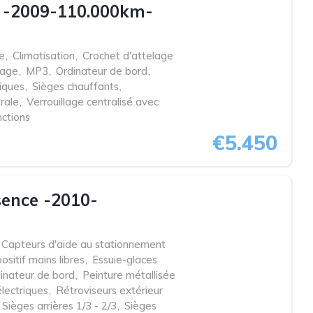
e -2009-110.000km-
e
,
Climatisation
,
Crochet d'attelage
iage
,
MP3
,
Ordinateur de bord
,
riques
,
Sièges chauffants
,
rale
,
Verrouillage centralisé avec
nctions
€5.450
ence -2010-
Capteurs d'aide au stationnement
ositif mains libres
,
Essuie-glaces
inateur de bord
,
Peinture métallisée
lectriques
,
Rétroviseurs extérieur
Sièges arrières 1/3 - 2/3
,
Sièges