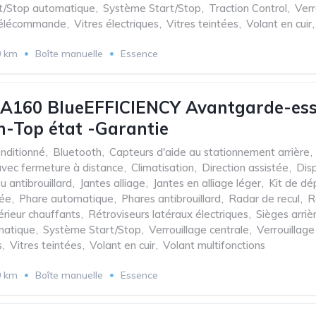
t/Stop automatique
,
Système Start/Stop
,
Traction Control
,
Verr
 télécommande
,
Vitres électriques
,
Vitres teintées
,
Volant en cuir
,
0 km
Boîte manuelle
Essence
A160 BlueEFFICIENCY Avantgarde-ess
-Top état -Garantie
onditionné
,
Bluetooth
,
Capteurs d'aide au stationnement arrière
,
avec fermeture à distance
,
Climatisation
,
Direction assistée
,
Disp
u antibrouillard
,
Jantes alliage
,
Jantes en alliage léger
,
Kit de d
sée
,
Phare automatique
,
Phares antibrouillard
,
Radar de recul
,
R
érieur chauffants
,
Rétroviseurs latéraux électriques
,
Sièges arriè
matique
,
Système Start/Stop
,
Verrouillage centrale
,
Verrouillag
s
,
Vitres teintées
,
Volant en cuir
,
Volant multifonctions
0 km
Boîte manuelle
Essence