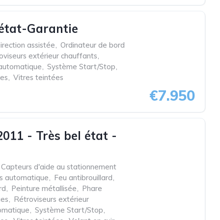
 état-Garantie
irection assistée
,
Ordinateur de bord
oviseurs extérieur chauffants
,
 automatique
,
Système Start/Stop
,
ues
,
Vitres teintées
€7.950
11 - Très bel état -
Capteurs d'aide au stationnement
es automatique
,
Feu antibrouillard
,
rd
,
Peinture métallisée
,
Phare
ues
,
Rétroviseurs extérieur
omatique
,
Système Start/Stop
,