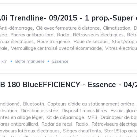
.0i Trendline- 09/2015 - 1 prop.-Super
Anti-démarrage
,
Clé avec fermeture à distance
,
Climatisation
,
D
isée
,
Phares antibrouillard
,
Radio
,
Rétroviseurs électriques
,
Rétr
raux électriques
,
Roue d'urgence
,
Roue de secours
,
Start/Stop
rale
,
Verrouillage centralisé avec télécommande
,
Vitres électriq
0 km
Boîte manuelle
Essence
B 180 BlueEFFICIENCY - Essence - 04/20
onditionné
,
Bluetooth
,
Capteurs d'aide au stationnement arrière
,
atisation
,
Direction assistée
,
Dispositif mains libres
,
Essuie-glac
antes en alliage léger
,
Kit de dépannage
,
MP3
,
Ordinateur de bo
ares antibrouillard
,
Radar de recul
,
Radio
,
Rétroviseurs électriq
oviseurs latéraux électriques
,
Sièges chauffants
,
Start/Stop aut