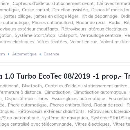
rière
,
Capteurs d'aide au stationnement avant
,
Clé avec fermet
tomatique
,
Cruise control
,
Direction assistée
,
Dispositif mains lib
d
,
Jantes alliage
,
Jantes en alliage léger
,
Kit de dépannage
,
Ordi
e automatique
,
Phares antibrouillard
,
Radar de recul
,
Radio
,
Rég
oviseurs extérieur chauffants
,
Rétroviseurs latéraux électriques
,
gation
,
Système Start/Stop
,
USB port
,
Verrouillage centrale
,
Ve
Vitres électriques
,
Vitres teintées
,
Volant en cuir
,
Volant multifo
 km
Automatique
Essence
a 1.0 Turbo EcoTec 08/2019 -1 prop.- T
onditionné
,
Bluetooth
,
Capteurs d'aide au stationnement arrière
,
fermeture à distance
,
Climatisation
,
Climatisation automatique
,
e
,
Dispositif mains libres
,
Essuie-glaces automatique
,
Feu antibro
sée
,
Phare automatique
,
Phares antibrouillard
,
Radar de recul
,
R
ctriques
,
Rétroviseurs extérieur chauffants
,
Rétroviseurs latéraux
t/Stop automatique
,
système de navigation
,
Système Start/Sto
illage centralisé avec télécommande
,
Vitres électriques
,
Vitres t