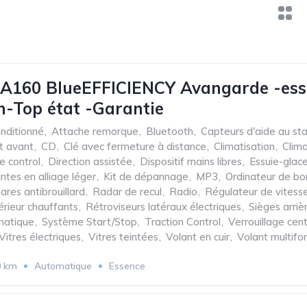
A160 BlueEFFICIENCY Avangarde -ess
-Top état -Garantie
onditionné
,
Attache remorque
,
Bluetooth
,
Capteurs d'aide au st
t avant
,
CD
,
Clé avec fermeture à distance
,
Climatisation
,
Clim
e control
,
Direction assistée
,
Dispositif mains libres
,
Essuie-glac
antes en alliage léger
,
Kit de dépannage
,
MP3
,
Ordinateur de bo
ares antibrouillard
,
Radar de recul
,
Radio
,
Régulateur de vitess
érieur chauffants
,
Rétroviseurs latéraux électriques
,
Sièges arriè
matique
,
Système Start/Stop
,
Traction Control
,
Verrouillage cent
Vitres électriques
,
Vitres teintées
,
Volant en cuir
,
Volant multifo
0 km
Automatique
Essence