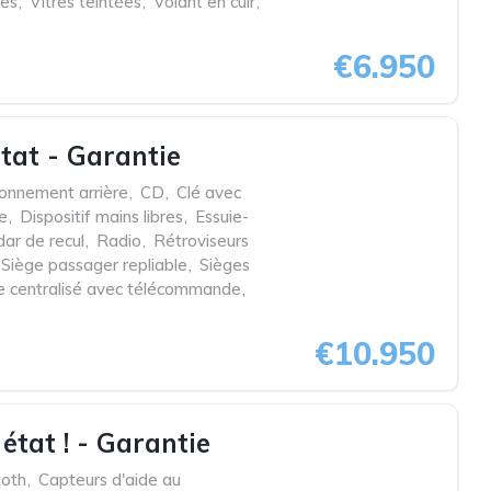
ues
,
Vitres teintées
,
Volant en cuir
,
€6.950
tat - Garantie
ionnement arrière
,
CD
,
Clé avec
ée
,
Dispositif mains libres
,
Essuie-
ar de recul
,
Radio
,
Rétroviseurs
Siège passager repliable
,
Sièges
ge centralisé avec télécommande
,
€10.950
tat ! - Garantie
ooth
,
Capteurs d'aide au