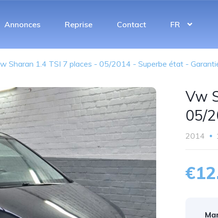
Annonces
Reprise
Contact
FR
w Sharan 1.4 TSI 7 places - 05/2014 - Superbe état - Garanti
Vw S
05/2
2014
€12
Mar