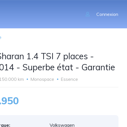
Connexion
e
haran 1.4 TSI 7 places -
014 - Superbe état - Garantie
150.000 km
Monospace
Essence
.950
que:
Volkswagen