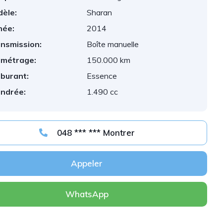
èle:
Sharan
née:
2014
nsmission:
Boîte manuelle
ométrage:
150.000 km
burant:
Essence
indrée:
1.490 cc
048 *** *** Montrer
Appeler
WhatsApp