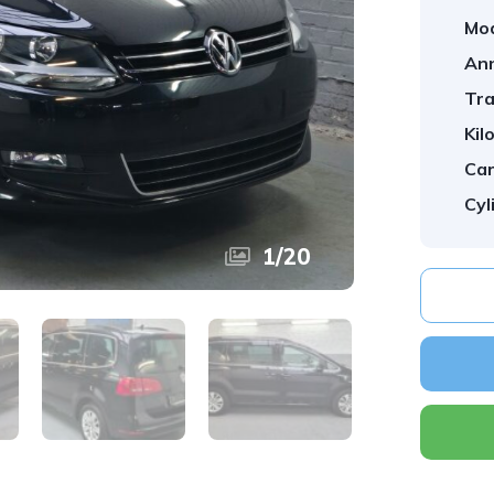
Mod
An
Tra
Kil
Car
Cyl
1
/
20