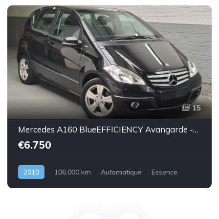
15
Mercedes A160 BlueEFFICIENCY Avangarde -essence euro 5-2010-106.000km-Top état -Garantie
€6.750
2010
106.000 km
Automatique
Essence