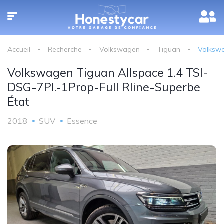
Accueil
Recherche
Volkswagen
Tiguan
Volkswa
Volkswagen Tiguan Allspace 1.4 TSI-
DSG-7Pl.-1Prop-Full Rline-Superbe
État
2018
SUV
Essence