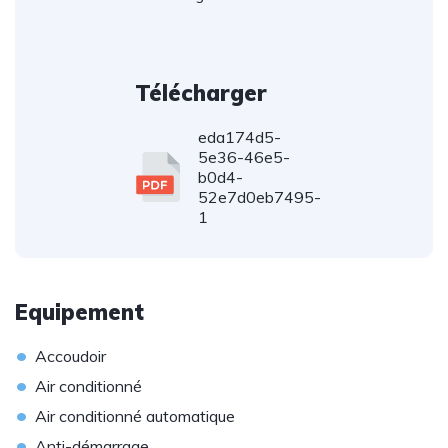
Télécharger
eda174d5-
5e36-46e5-
b0d4-
52e7d0eb7495-
1
Equipement
•
Accoudoir
•
Air conditionné
•
Air conditionné automatique
•
Anti-démarrage