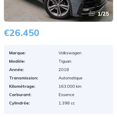
1
/
25
€26.450
Marque:
Volkswagen
Modèle:
Tiguan
Année:
2018
Transmission:
Automatique
Kilométrage:
163.000 km
Carburant:
Essence
Cylindrée:
1.398 cc