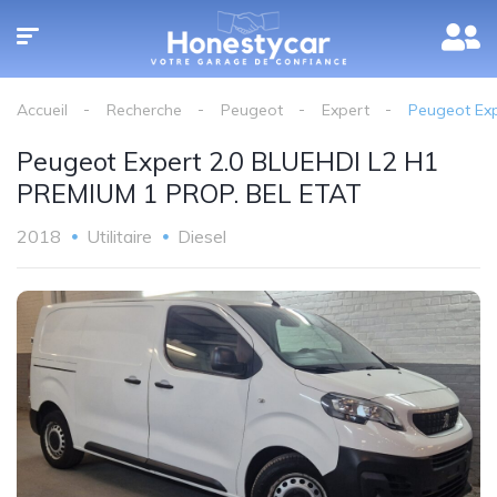
Accueil
Recherche
Peugeot
Expert
Peugeot Ex
Peugeot Expert 2.0 BLUEHDI L2 H1
PREMIUM 1 PROP. BEL ETAT
2018
Utilitaire
Diesel