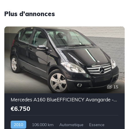
Plus d'annonces
15
Mercedes A160 BlueEFFICIENCY Avangarde -essence euro 5-2010-106.000km-Top état -Garantie
€6.750
2010
106.000 km
Automatique
Essence