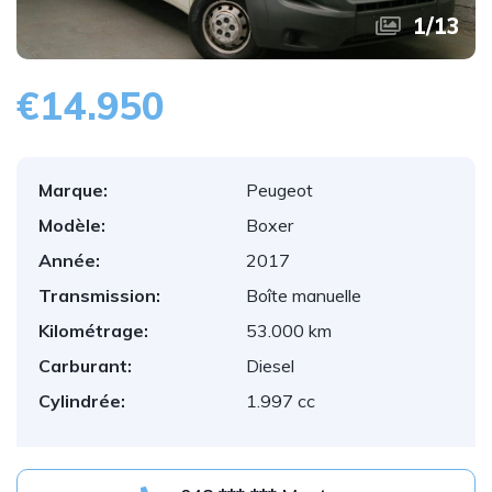
1
/
13
€14.950
Marque:
Peugeot
Modèle:
Boxer
Année:
2017
Transmission:
Boîte manuelle
Kilométrage:
53.000 km
Carburant:
Diesel
Cylindrée:
1.997 cc