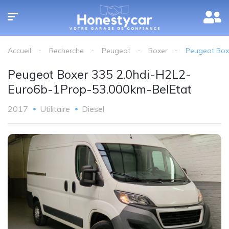
Accueil
Recherche
Peugeot
Boxer
Peugeot Box
Peugeot Boxer 335 2.0hdi-H2L2-
Euro6b-1Prop-53.000km-BelEtat
2017
Utilitaire
Diesel