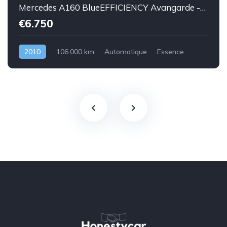
Mercedes A160 BlueEFFICIENCY Avangarde -essence euro 5-2010-106.000km-Top état -Garantie
€6.750
2010
106.000 km
Automatique
Essence