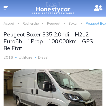
Accueil
Recherche
Peugeot
Boxer
Peugeot Boxe
Peugeot Boxer 335 2.0hdi - H2L2 -
Euro6b - 1Prop - 100.000km - GPS -
BelEtat
2016
Utilitaire
Diesel