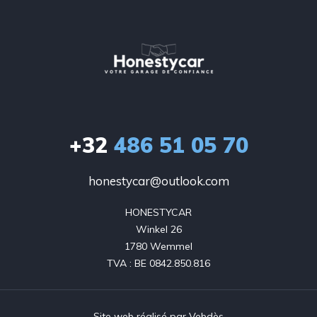
+32
486 51 05 70
honestycar@outlook.com
HONESTYCAR

Winkel 26

1780 Wemmel

TVA : BE 0842.850.816
Site web réalisé par
Vebdès