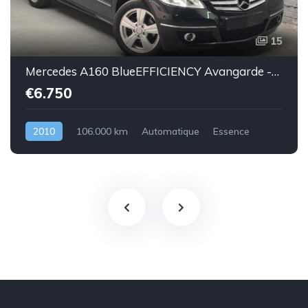
15
Mercedes A160 BlueEFFICIENCY Avangarde -essence euro 5-2010-106.000km-Top état -Garantie
€6.750
2010
106.000 km
Automatique
Essence