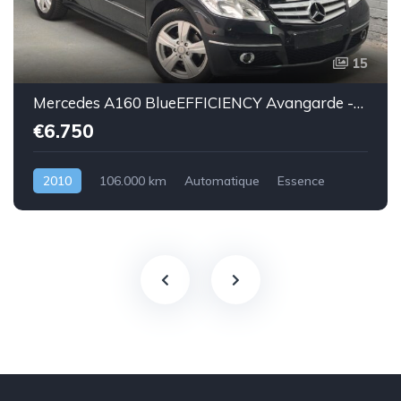
15
Mercedes A160 BlueEFFICIENCY Avangarde -essence euro 5-2010-106.000km-Top état -Garantie
€6.750
2010
106.000 km
Automatique
Essence