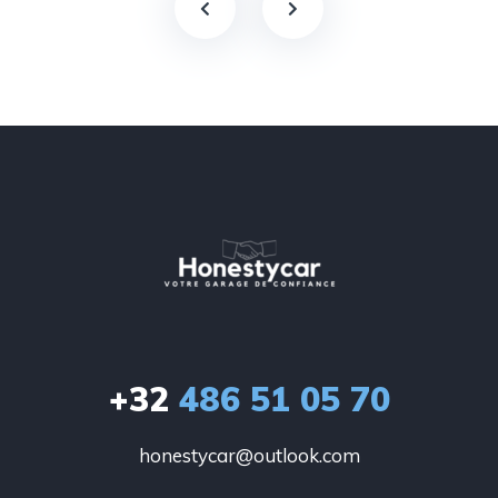
+32
486 51 05 70
honestycar@outlook.com