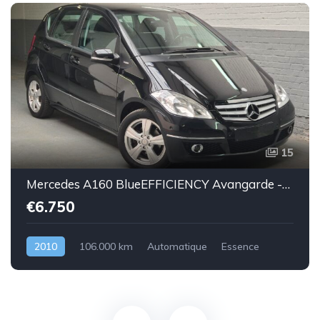
15
Mercedes A160 BlueEFFICIENCY Avangarde -essence euro 5-2010-106.000km-Top état -Garantie
€6.750
2010
106.000 km
Automatique
Essence