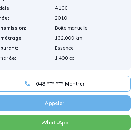
èle:
A160
née:
2010
nsmission:
Boîte manuelle
ométrage:
132.000 km
burant:
Essence
indrée:
1.498 cc
048 *** *** Montrer
Appeler
WhatsApp