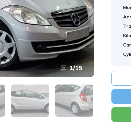
Mod
An
Tra
Kil
Car
Cyl
1
/
15