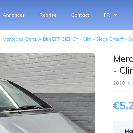
Annonces
Reprise
Contact
FR
Mercedes-Benz A BlueEFFICIENCY - Clim - Siege Chauff - Su
Merc
- Cl
2010
€5.
Mar