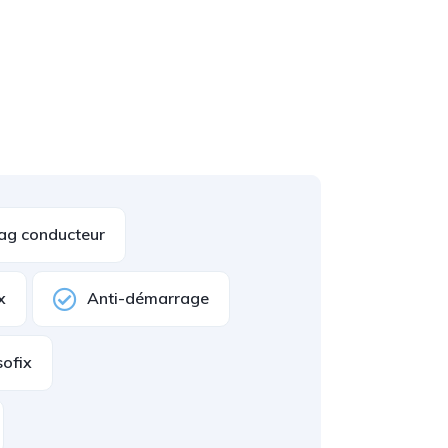
ag conducteur
x
Anti-démarrage
sofix