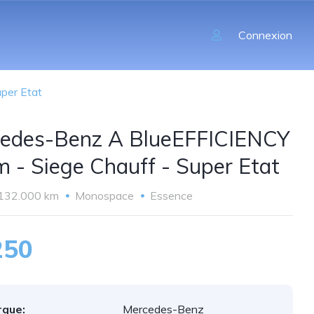
Connexion
per Etat
edes-Benz A BlueEFFICIENCY
im - Siege Chauff - Super Etat
132.000 km
Monospace
Essence
250
que:
Mercedes-Benz