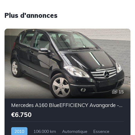
Plus d'annonces
15
Mercedes A160 BlueEFFICIENCY Avangarde -essence euro 5-2010-106.000km-Top état -Garantie
€6.750
2010
106.000 km
Automatique
Essence