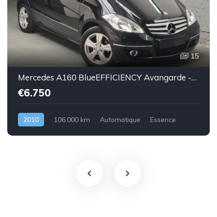
15
Mercedes A160 BlueEFFICIENCY Avangarde -essence euro 5-2010-106.000km-Top état -Garantie
€6.750
2010
106.000 km
Automatique
Essence