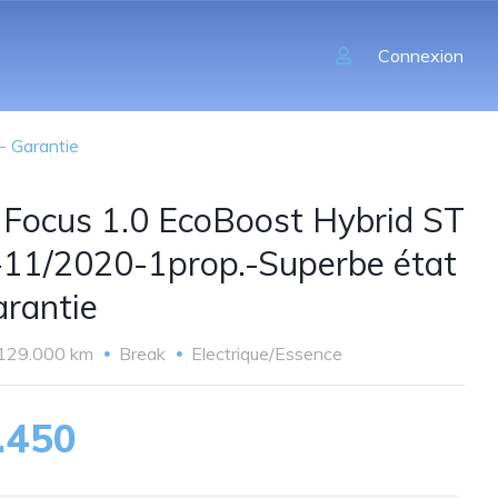
Connexion
- Garantie
 Focus 1.0 EcoBoost Hybrid ST
-11/2020-1prop.-Superbe état
arantie
129.000 km
Break
Electrique/Essence
.450