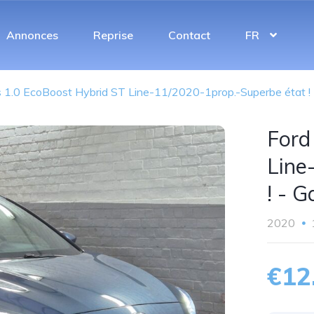
Annonces
Reprise
Contact
FR
 1.0 EcoBoost Hybrid ST Line-11/2020-1prop.-Superbe état ! 
Ford
Line
! - G
2020
€12