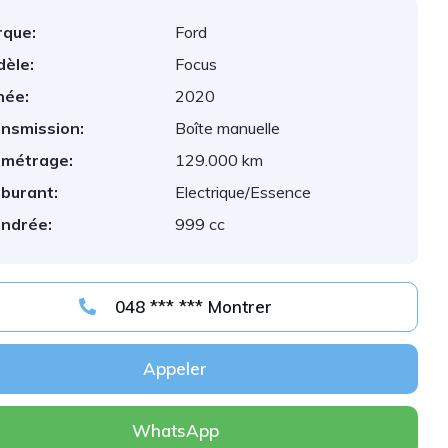
que:
Ford
èle:
Focus
née:
2020
nsmission:
Boîte manuelle
ométrage:
129.000 km
burant:
Electrique/Essence
indrée:
999 cc
048 *** *** Montrer
Appeler
WhatsApp