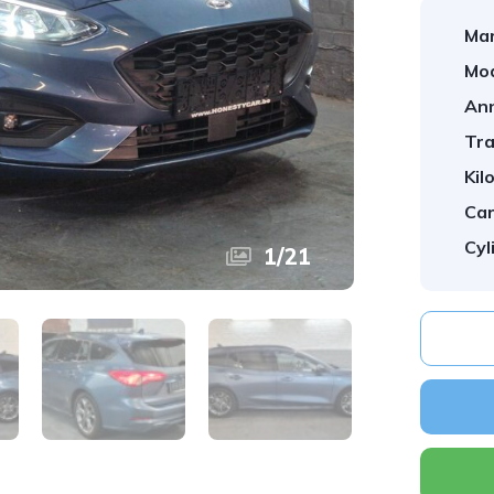
Mar
Mod
An
Tra
Kil
Car
Cyl
1
/
21