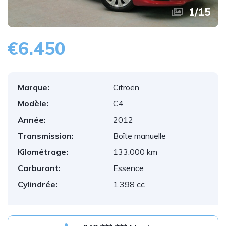
1
/
15
€6.450
Marque:
Citroën
Modèle:
C4
Année:
2012
Transmission:
Boîte manuelle
Kilométrage:
133.000 km
Carburant:
Essence
Cylindrée:
1.398 cc