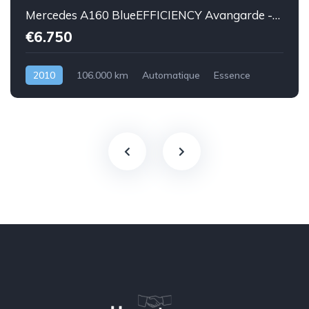
Mercedes A160 BlueEFFICIENCY Avangarde -essence euro 5-2010-106.000km-Top état -Garantie
€6.750
2010
106.000 km
Automatique
Essence