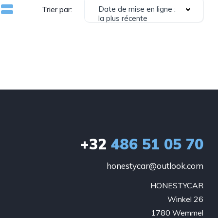
Date de mise en ligne :
Trier par:
la plus récente
+32
486 51 05 70
honestycar@outlook.com
HONESTYCAR

Winkel 26

1780 Wemmel
