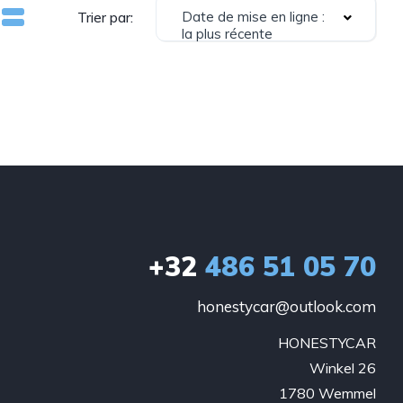
Date de mise en ligne :
Trier par:
la plus récente
+32
486 51 05 70
honestycar@outlook.com
HONESTYCAR

Winkel 26

1780 Wemmel
