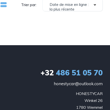
Date de mise en ligne :
Trier par:
la plus récente
+32
486 51 05 70
honestycar@outlook.com
HONESTYCAR

Winkel 26

1780 Wemmel
