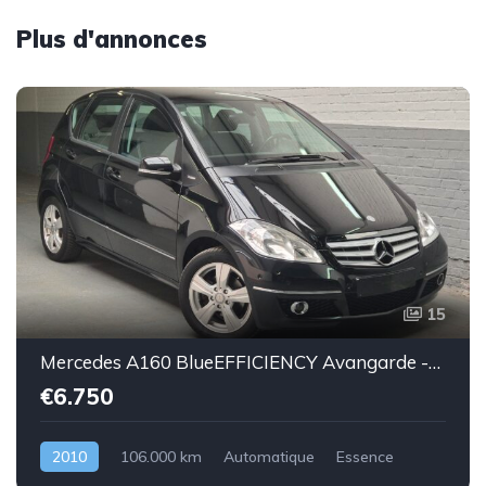
Plus d'annonces
15
Mercedes A160 BlueEFFICIENCY Avangarde -essence euro 5-2010-106.000km-Top état -Garantie
€6.750
2010
106.000 km
Automatique
Essence